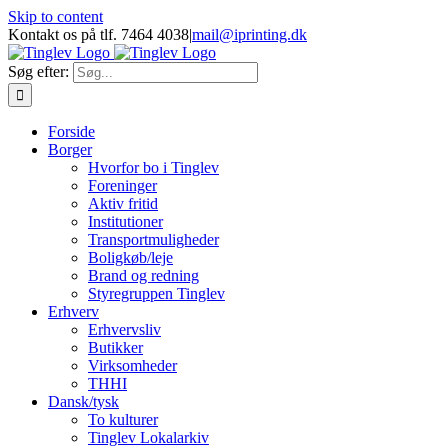
Skip to content
Kontakt os på tlf. 7464 4038
|
mail@iprinting.dk
Søg efter:
Forside
Borger
Hvorfor bo i Tinglev
Foreninger
Aktiv fritid
Institutioner
Transportmuligheder
Boligkøb/leje
Brand og redning
Styregruppen Tinglev
Erhverv
Erhvervsliv
Butikker
Virksomheder
THHI
Dansk/tysk
To kulturer
Tinglev Lokalarkiv