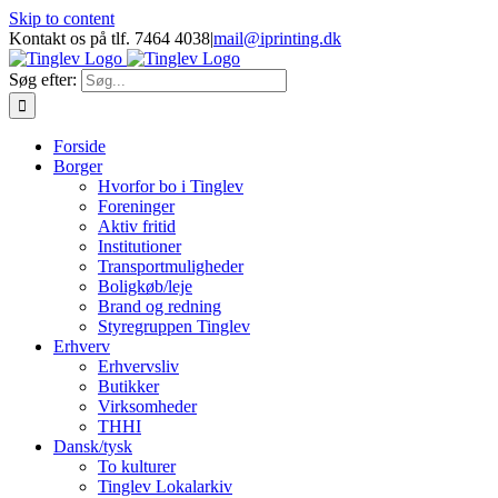
Skip to content
Kontakt os på tlf. 7464 4038
|
mail@iprinting.dk
Søg efter:
Forside
Borger
Hvorfor bo i Tinglev
Foreninger
Aktiv fritid
Institutioner
Transportmuligheder
Boligkøb/leje
Brand og redning
Styregruppen Tinglev
Erhverv
Erhvervsliv
Butikker
Virksomheder
THHI
Dansk/tysk
To kulturer
Tinglev Lokalarkiv