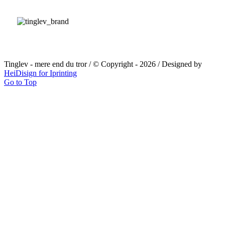
Brand og Redning
Tinglev - mere end du tror / © Copyright -
2026 / Designed by
HeiDisign for Iprinting
Go to Top