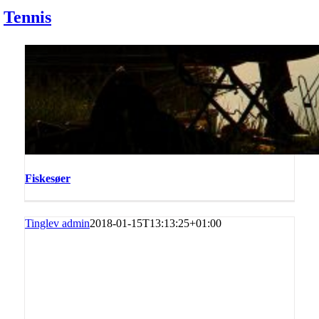
Fritidscentre
Motionscentre
Fiskesøer
Tinglev stierne
Golf
Tennis
Fiskesøer
Tinglev admin
2018-01-15T13:13:25+01:00