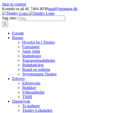
Skip to content
Kontakt os på tlf. 7464 4038
|
mail@iprinting.dk
Søg efter:
Forside
Borger
Hvorfor bo i Tinglev
Foreninger
Aktiv fritid
Institutioner
Transportmuligheder
Boligkøb/leje
Brand og redning
Styregruppen Tinglev
Erhverv
Erhvervsliv
Butikker
Virksomheder
THHI
Dansk/tysk
To kulturer
Tinglev Lokalarkiv