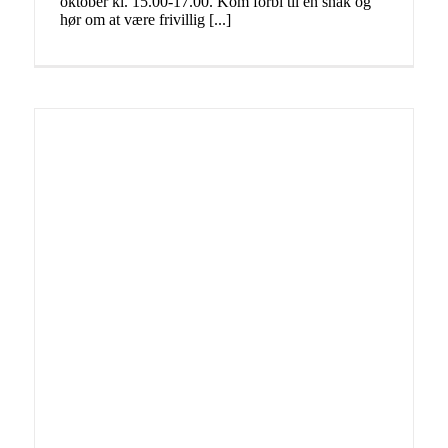
oktober kl. 15.00-17.00. Kom forbi til en snak og
hør om at være frivillig [...]