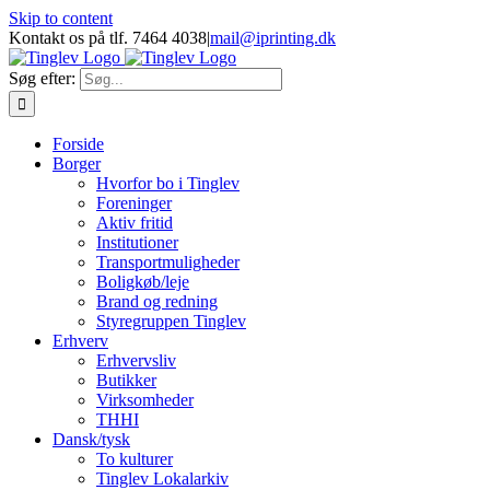
Skip to content
Kontakt os på tlf. 7464 4038
|
mail@iprinting.dk
Søg efter:
Forside
Borger
Hvorfor bo i Tinglev
Foreninger
Aktiv fritid
Institutioner
Transportmuligheder
Boligkøb/leje
Brand og redning
Styregruppen Tinglev
Erhverv
Erhvervsliv
Butikker
Virksomheder
THHI
Dansk/tysk
To kulturer
Tinglev Lokalarkiv