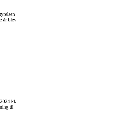
tyrelsen
e år blev
 2024 kl.
ing til