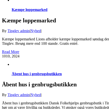
Kæmpe loppemarked
Kæmpe loppemarked
By
Tinglev admin
|
Nyhed
|
Kæmpe loppemarked Lions afholder kæmpe loppemarked søndag den 27
Tinglev. Besøg mere end 100 stande. Gratis entré.
Read More
10
10, 2024
Åbent hus i genbrugsbutikken
Åbent hus i genbrugsbutikken
By
Tinglev admin
|
Nyhed
|
Åbent hus i genbrugsbutikken Dansk Folkehjælps genbrugsbutik i Ting
hør om at være frivillig og butiksleder. Vi ønsker også vores butikslede