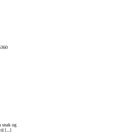
6360
n snak og
l [...]