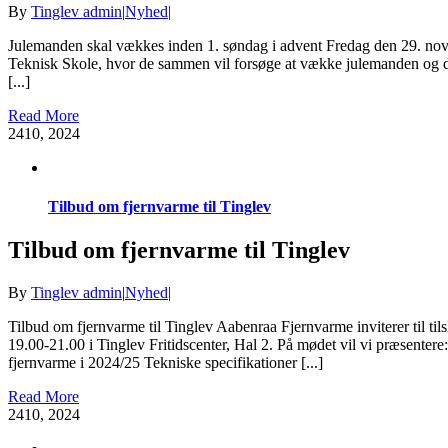
By
Tinglev admin
|
Nyhed
|
Julemanden skal vækkes inden 1. søndag i advent Fredag den 29. no
Teknisk Skole, hvor de sammen vil forsøge at vække julemanden og der
[...]
Read More
24
10, 2024
Tilbud om fjernvarme til Tinglev
Tilbud om fjernvarme til Tinglev
By
Tinglev admin
|
Nyhed
|
Tilbud om fjernvarme til Tinglev Aabenraa Fjernvarme inviterer til ti
19.00-21.00 i Tinglev Fritidscenter, Hal 2. På mødet vil vi præsentere:
fjernvarme i 2024/25 Tekniske specifikationer [...]
Read More
24
10, 2024