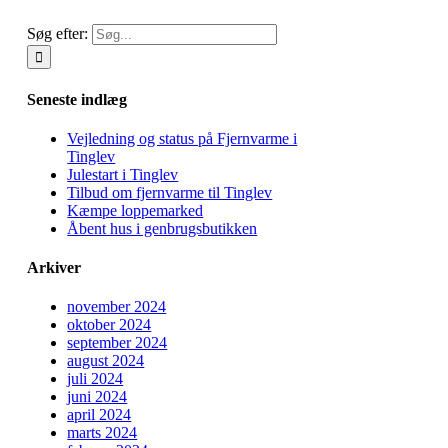
Søg efter:
Seneste indlæg
Vejledning og status på Fjernvarme i
Tinglev
Julestart i Tinglev
Tilbud om fjernvarme til Tinglev
Kæmpe loppemarked
Åbent hus i genbrugsbutikken
Arkiver
november 2024
oktober 2024
september 2024
august 2024
juli 2024
juni 2024
april 2024
marts 2024