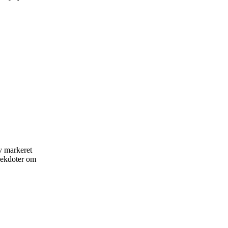
v markeret
nekdoter om