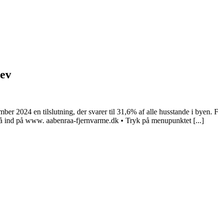
lev
er 2024 en tilslutning, der svarer til 31,6% af alle husstande i byen. F
Gå ind på www. aabenraa-fjernvarme.dk • Tryk på menupunktet [...]