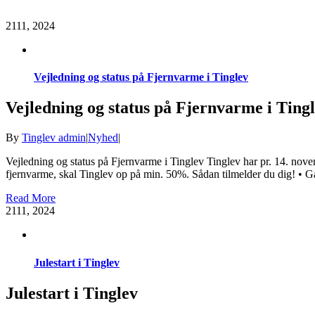
21
11, 2024
Vejledning og status på Fjernvarme i Tinglev
Vejledning og status på Fjernvarme i Ting
By
Tinglev admin
|
Nyhed
|
Vejledning og status på Fjernvarme i Tinglev Tinglev har pr. 14. novemb
fjernvarme, skal Tinglev op på min. 50%. Sådan tilmelder du dig! • 
Read More
21
11, 2024
Julestart i Tinglev
Julestart i Tinglev