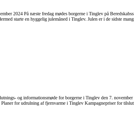
vember 2024 På næste fredag mødes borgerne i Tinglev på Beredskabss
med starte en hyggelig julemåned i Tinglev. Julen er i de sidste mang
lslutnings- og informationsmøde for borgerne i Tinglev den 7. november
 Planer for udrulning af fjernvarme i Tinglev Kampagnepriser for tilslutn