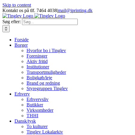
Skip to content
Kontakt os på tlf. 7464 4038
|
mail@iprinting.dk
Søg efter:
Forside
Borger
Hvorfor bo i Tinglev
Foreninger
Aktiv fritid
Institutioner
Transportmuligheder
Boligkøb/leje
Brand og redning
Styregruppen Tinglev
Erhverv
Erhvervsliv
Butikker
Virksomheder
THHI
Dansk/tysk
To kulturer
Tinglev Lokalarkiv