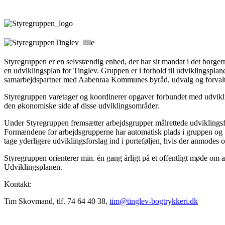
Styregruppen er en selvstændig enhed, der har sit mandat i det borge
en udviklingsplan for Tinglev. Gruppen er i forhold til udviklingsplan
samarbejdspartner med Aabenraa Kommunes byråd, udvalg og forvalt
Styregruppen varetager og koordinerer opgaver forbundet med udvikl
den økonomiske side af disse udviklingsområder.
Under Styregruppen fremsætter arbejdsgrupper målrettede udviklingsf
Formændene for arbejdsgrupperne har automatisk plads i gruppen og 
tage yderligere udviklingsforslag ind i porteføljen, hvis der anmodes 
Styregruppen orienterer min. én gang årligt på et offentligt møde om a
Udviklingsplanen.
Kontakt:
Tim Skovmand, tlf. 74 64 40 38,
tim@tinglev-bogtrykkeri.dk