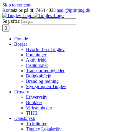
Skip to content
Kontakt os på tlf. 7464 4038
|
mail@iprinting.dk
Søg efter:
Forside
Borger
Hvorfor bo i Tinglev
Foreninger
Aktiv fritid
Institutioner
Transportmuligheder
Boligkøb/leje
Brand og redning
Styregruppen Tinglev
Erhverv
Erhvervsliv
Butikker
Virksomheder
THHI
Dansk/tysk
To kulturer
Tinglev Lokalarkiv