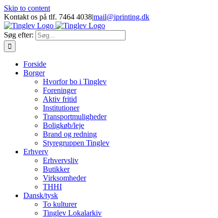
Skip to content
Kontakt os på tlf. 7464 4038
|
mail@iprinting.dk
Søg efter:
Forside
Borger
Hvorfor bo i Tinglev
Foreninger
Aktiv fritid
Institutioner
Transportmuligheder
Boligkøb/leje
Brand og redning
Styregruppen Tinglev
Erhverv
Erhvervsliv
Butikker
Virksomheder
THHI
Dansk/tysk
To kulturer
Tinglev Lokalarkiv