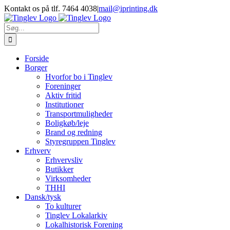
Skip
Kontakt os på tlf. 7464 4038
|
mail@iprinting.dk
to
content
Søg
efter:
Forside
Borger
Hvorfor bo i Tinglev
Foreninger
Aktiv fritid
Institutioner
Transportmuligheder
Boligkøb/leje
Brand og redning
Styregruppen Tinglev
Erhverv
Erhvervsliv
Butikker
Virksomheder
THHI
Dansk/tysk
To kulturer
Tinglev Lokalarkiv
Lokalhistorisk Forening