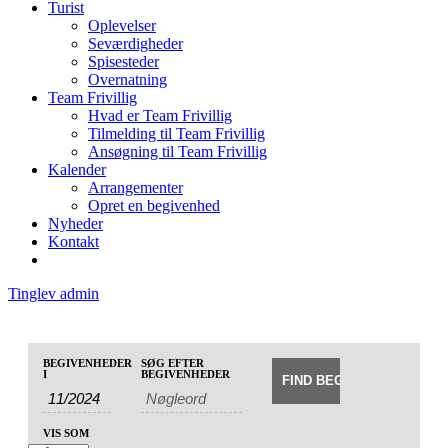
Turist
Oplevelser
Seværdigheder
Spisesteder
Overnatning
Team Frivillig
Hvad er Team Frivillig
Tilmelding til Team Frivillig
Ansøgning til Team Frivillig
Kalender
Arrangementer
Opret en begivenhed
Nyheder
Kontakt
Tinglev admin
Begivenheder
Begivenheder
BEGIVENHEDER
SØG EFTER
Begivenhed
Søg
I
BEGIVENHEDER
Search
Views
and
Navigation
Views
VIS SOM