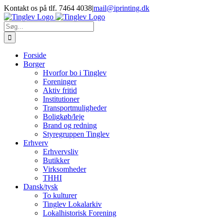
Skip
Kontakt os på tlf. 7464 4038
|
mail@iprinting.dk
to
content
Søg
efter:
Forside
Borger
Hvorfor bo i Tinglev
Foreninger
Aktiv fritid
Institutioner
Transportmuligheder
Boligkøb/leje
Brand og redning
Styregruppen Tinglev
Erhverv
Erhvervsliv
Butikker
Virksomheder
THHI
Dansk/tysk
To kulturer
Tinglev Lokalarkiv
Lokalhistorisk Forening