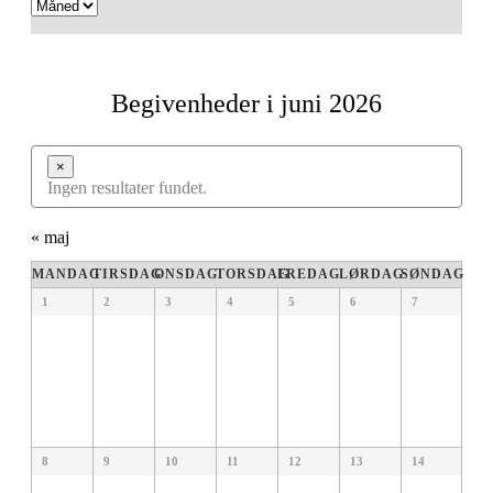
Navigation
Begivenheder i juni 2026
×
Ingen resultater fundet.
«
maj
Kalender
MANDAG
TIRSDAG
ONSDAG
TORSDAG
FREDAG
LØRDAG
SØNDAG
af
Kalender
1
2
3
4
5
6
7
af
Begivenheder
Begivenheder
8
9
10
11
12
13
14