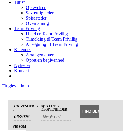
Turist
Oplevelser
Seværdigheder
Spisesteder
Overnatning
Team Frivillig
Hvad er Team Frivillig
Tilmelding til Team Frivillig
Ansøgning til Team Frivillig
Kalender
Arrangementer
Opret en begivenhed
Nyheder
Kontakt
Tinglev admin
Begivenheder
Begivenheder
BEGIVENHEDER
SØG EFTER
Begivenhed
Søg
I
BEGIVENHEDER
Search
Views
and
Navigation
Views
VIS SOM