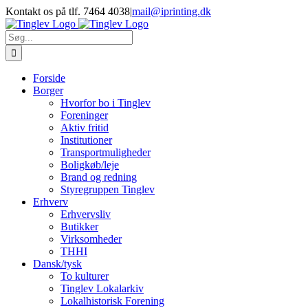
Skip
Kontakt os på tlf. 7464 4038
|
mail@iprinting.dk
to
content
Søg
efter:
Forside
Borger
Hvorfor bo i Tinglev
Foreninger
Aktiv fritid
Institutioner
Transportmuligheder
Boligkøb/leje
Brand og redning
Styregruppen Tinglev
Erhverv
Erhvervsliv
Butikker
Virksomheder
THHI
Dansk/tysk
To kulturer
Tinglev Lokalarkiv
Lokalhistorisk Forening