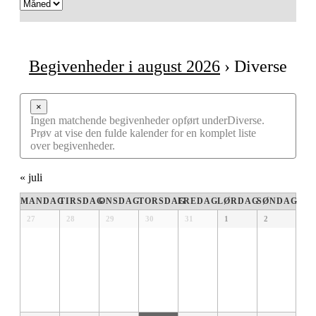
Navigation
Begivenheder i august 2026
› Diverse
×
Ingen matchende begivenheder opført underDiverse.
Prøv at vise den fulde kalender for en komplet liste
over begivenheder.
«
juli
Kalender
MANDAG
TIRSDAG
ONSDAG
TORSDAG
FREDAG
LØRDAG
SØNDAG
af
Kalender
27
28
29
30
31
1
2
af
Begivenheder
Begivenheder