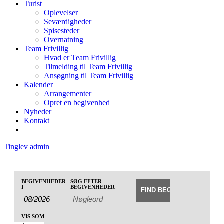
Turist
Oplevelser
Seværdigheder
Spisesteder
Overnatning
Team Frivillig
Hvad er Team Frivillig
Tilmelding til Team Frivillig
Ansøgning til Team Frivillig
Kalender
Arrangementer
Opret en begivenhed
Nyheder
Kontakt
Tinglev admin
Begivenheder
Begivenheder
BEGIVENHEDER
SØG EFTER
Begivenhed
Søg
I
BEGIVENHEDER
Search
Views
and
Navigation
Views
VIS SOM