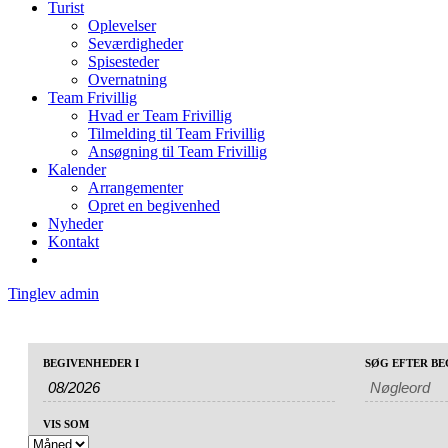
Turist
Oplevelser
Seværdigheder
Spisesteder
Overnatning
Team Frivillig
Hvad er Team Frivillig
Tilmelding til Team Frivillig
Ansøgning til Team Frivillig
Kalender
Arrangementer
Opret en begivenhed
Nyheder
Kontakt
Tinglev admin
Begivenheder
Begivenheder
BEGIVENHEDER I
SØG EFTER B
Begivenhed
Søg
Search
Views
and
Navigation
VIS SOM
Views