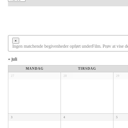
Navigation
×
Ingen matchende begivenheder opført underFilm. Prøv at vise de
«
juli
Kalender
MANDAG
TIRSDAG
af
Kalender
27
28
29
af
Begivenheder
Begivenheder
3
4
5