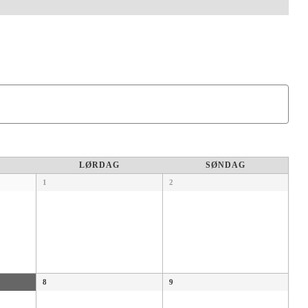
LØRDAG
SØNDAG
1
2
8
9