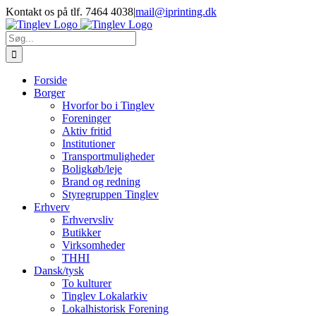
Skip
Kontakt os på tlf. 7464 4038
|
mail@iprinting.dk
to
content
Søg
efter:
Forside
Borger
Hvorfor bo i Tinglev
Foreninger
Aktiv fritid
Institutioner
Transportmuligheder
Boligkøb/leje
Brand og redning
Styregruppen Tinglev
Erhverv
Erhvervsliv
Butikker
Virksomheder
THHI
Dansk/tysk
To kulturer
Tinglev Lokalarkiv
Lokalhistorisk Forening