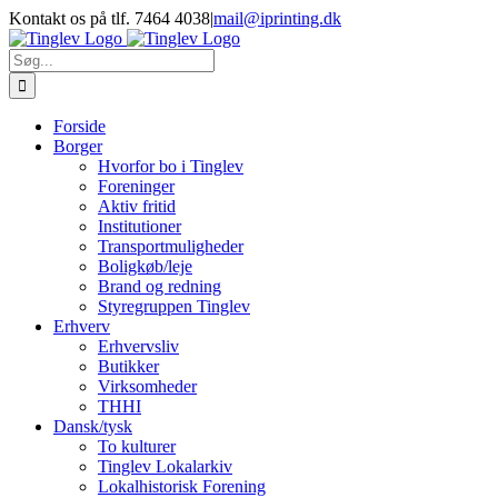
Skip
Kontakt os på tlf. 7464 4038
|
mail@iprinting.dk
to
content
Søg
efter:
Forside
Borger
Hvorfor bo i Tinglev
Foreninger
Aktiv fritid
Institutioner
Transportmuligheder
Boligkøb/leje
Brand og redning
Styregruppen Tinglev
Erhverv
Erhvervsliv
Butikker
Virksomheder
THHI
Dansk/tysk
To kulturer
Tinglev Lokalarkiv
Lokalhistorisk Forening