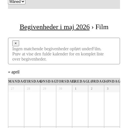
Navigation
Begivenheder i maj 2026
› Film
×
Ingen matchende begivenheder opført underFilm.
Prøv at vise den fulde kalender for en komplet liste
over begivenheder.
«
april
Kalender
MANDAG
TIRSDAG
ONSDAG
TORSDAG
FREDAG
LØRDAG
SØNDAG
af
Kalender
27
28
29
30
1
2
3
af
Begivenheder
Begivenheder