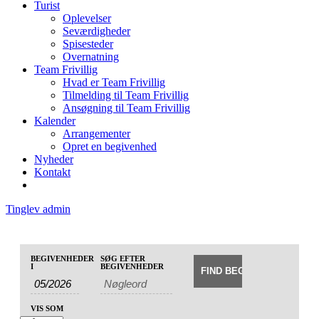
Turist
Oplevelser
Seværdigheder
Spisesteder
Overnatning
Team Frivillig
Hvad er Team Frivillig
Tilmelding til Team Frivillig
Ansøgning til Team Frivillig
Kalender
Arrangementer
Opret en begivenhed
Nyheder
Kontakt
Tinglev admin
Begivenheder
Begivenheder
BEGIVENHEDER
SØG EFTER
Begivenhed
Søg
I
BEGIVENHEDER
Search
Views
and
Navigation
Views
VIS SOM