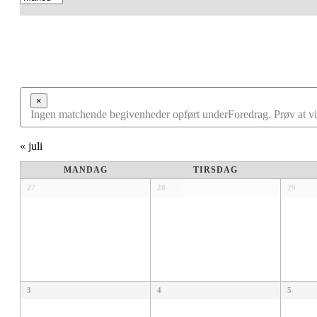
Navigation
×
Ingen matchende begivenheder opført underForedrag. Prøv at vis
«
juli
Kalender
MANDAG
TIRSDAG
af
Kalender
27
28
29
af
Begivenheder
Begivenheder
3
4
5