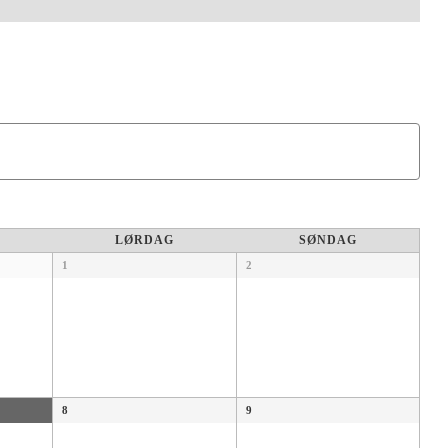
LØRDAG
SØNDAG
1
2
8
9