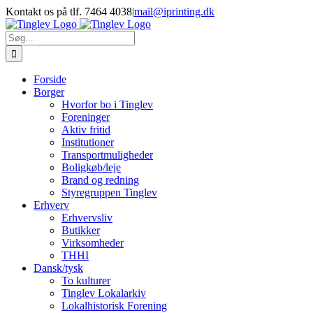
Skip
Kontakt os på tlf. 7464 4038
|
mail@iprinting.dk
to
content
Søg
efter:
Forside
Borger
Hvorfor bo i Tinglev
Foreninger
Aktiv fritid
Institutioner
Transportmuligheder
Boligkøb/leje
Brand og redning
Styregruppen Tinglev
Erhverv
Erhvervsliv
Butikker
Virksomheder
THHI
Dansk/tysk
To kulturer
Tinglev Lokalarkiv
Lokalhistorisk Forening