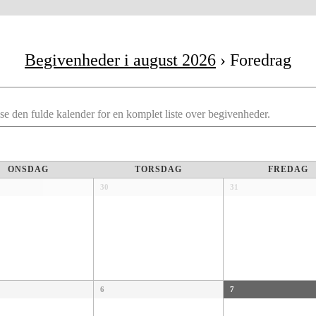
Begivenheder i august 2026
› Foredrag
e den fulde kalender for en komplet liste over begivenheder.
ONSDAG
TORSDAG
FREDAG
30
31
6
7