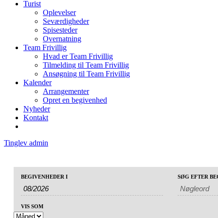
Turist
Oplevelser
Seværdigheder
Spisesteder
Overnatning
Team Frivillig
Hvad er Team Frivillig
Tilmelding til Team Frivillig
Ansøgning til Team Frivillig
Kalender
Arrangementer
Opret en begivenhed
Nyheder
Kontakt
Tinglev admin
Begivenheder
Begivenheder
BEGIVENHEDER I
SØG EFTER B
Begivenhed
Søg
Search
Views
and
Navigation
VIS SOM
Views