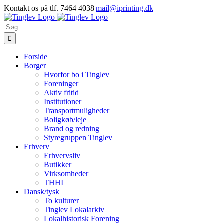
Skip
Kontakt os på tlf. 7464 4038
|
mail@iprinting.dk
to
content
Søg
efter:
Forside
Borger
Hvorfor bo i Tinglev
Foreninger
Aktiv fritid
Institutioner
Transportmuligheder
Boligkøb/leje
Brand og redning
Styregruppen Tinglev
Erhverv
Erhvervsliv
Butikker
Virksomheder
THHI
Dansk/tysk
To kulturer
Tinglev Lokalarkiv
Lokalhistorisk Forening