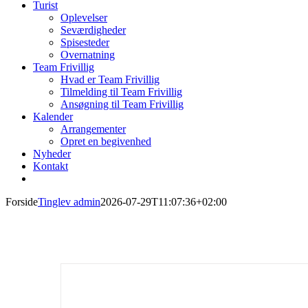
Turist
Oplevelser
Seværdigheder
Spisesteder
Overnatning
Team Frivillig
Hvad er Team Frivillig
Tilmelding til Team Frivillig
Ansøgning til Team Frivillig
Kalender
Arrangementer
Opret en begivenhed
Nyheder
Kontakt
Forside
Tinglev admin
2026-07-29T11:07:36+02:00