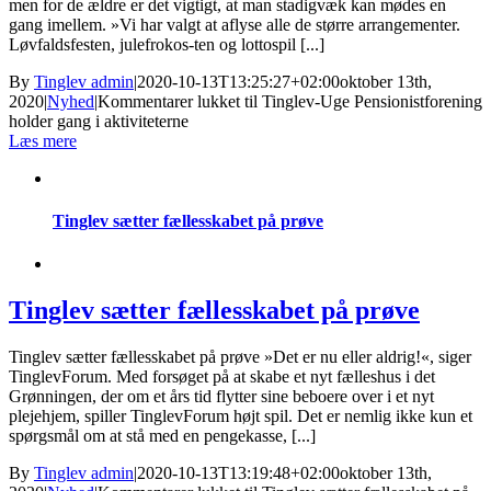
men for de ældre er det vigtigt, at man stadigvæk kan mødes en
gang imellem. »Vi har valgt at aflyse alle de større arrangementer.
Løvfaldsfesten, julefrokos-ten og lottospil [...]
By
Tinglev admin
|
2020-10-13T13:25:27+02:00
oktober 13th,
2020
|
Nyhed
|
Kommentarer lukket
til Tinglev-Uge Pensionistforening
holder gang i aktiviteterne
Læs mere
Tinglev sætter fællesskabet på prøve
Tinglev sætter fællesskabet på prøve
Tinglev sætter fællesskabet på prøve »Det er nu eller aldrig!«, siger
TinglevForum. Med forsøget på at skabe et nyt fælleshus i det
Grønningen, der om et års tid flytter sine beboere over i et nyt
plejehjem, spiller TinglevForum højt spil. Det er nemlig ikke kun et
spørgsmål om at stå med en pengekasse, [...]
By
Tinglev admin
|
2020-10-13T13:19:48+02:00
oktober 13th,