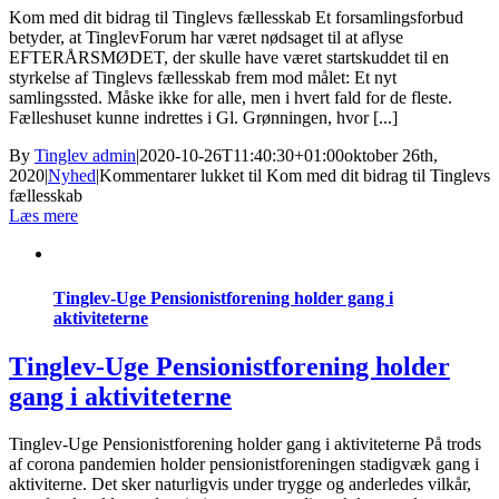
Kom med dit bidrag til Tinglevs fællesskab Et forsamlingsforbud
betyder, at TinglevForum har været nødsaget til at aflyse
EFTERÅRSMØDET, der skulle have været startskuddet til en
styrkelse af Tinglevs fællesskab frem mod målet: Et nyt
samlingssted. Måske ikke for alle, men i hvert fald for de fleste.
Fælleshuset kunne indrettes i Gl. Grønningen, hvor [...]
By
Tinglev admin
|
2020-10-26T11:40:30+01:00
oktober 26th,
2020
|
Nyhed
|
Kommentarer lukket
til Kom med dit bidrag til Tinglevs
fællesskab
Læs mere
Tinglev-Uge Pensionistforening holder gang i
aktiviteterne
Tinglev-Uge Pensionistforening holder
gang i aktiviteterne
Tinglev-Uge Pensionistforening holder gang i aktiviteterne På trods
af corona pandemien holder pensionistforeningen stadigvæk gang i
aktiviterne. Det sker naturligvis under trygge og anderledes vilkår,