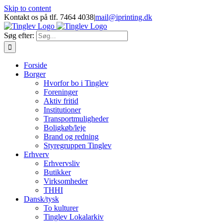
Skip to content
Kontakt os på tlf. 7464 4038
|
mail@iprinting.dk
Søg efter:
Forside
Borger
Hvorfor bo i Tinglev
Foreninger
Aktiv fritid
Institutioner
Transportmuligheder
Boligkøb/leje
Brand og redning
Styregruppen Tinglev
Erhverv
Erhvervsliv
Butikker
Virksomheder
THHI
Dansk/tysk
To kulturer
Tinglev Lokalarkiv