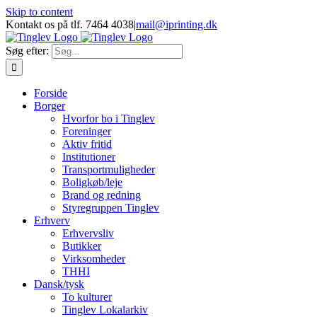
Skip to content
Kontakt os på tlf. 7464 4038
|
mail@iprinting.dk
Søg efter:
Forside
Borger
Hvorfor bo i Tinglev
Foreninger
Aktiv fritid
Institutioner
Transportmuligheder
Boligkøb/leje
Brand og redning
Styregruppen Tinglev
Erhverv
Erhvervsliv
Butikker
Virksomheder
THHI
Dansk/tysk
To kulturer
Tinglev Lokalarkiv