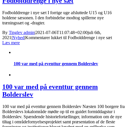
Fodbolddrenge i nye sæt
Fodbolddrenge i nye sæt I forrige uge afsluttede U15 og U16
holdene sæsonen. I den forbindelse modtog spillerne nye
træningssæt og -dragter.
By
Tinglev admin
|
2021-07-06T11:07:48+02:00
juli 6th,
2021
|
Nyhed
|
Kommentarer lukket
til Fodbolddrenge i nye sæt
Læs mere
100 var med på eventtur gennem Bolderslev
100 var med på eventtur gennem
Bolderslev
100 var med på eventtur gennem Bolderslev Næsten 100 borgere fra
Bolderslevs lokalområde mødte op til en guidet formiddagstur i
Bolderslev. Spændende historiefortællinger, information om de nye
tiltag i områdefornyelsesprojektet samt præsentation af de fleste
foreninger og institutioner blevet krydret med en grillpølse som