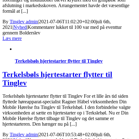
afslutning i markedsskoven. Arrangementet havde det væsentlige
formål at [...]
By
Tinglev admin
|
2021-07-06T11:02:20+02:00
juli 6th,
2021
|
Nyhed
|
Kommentarer lukket
til 100 var med på eventtur
gennem Bolderslev
Læs mere
Terkelsbøls hjertestarter flytter til Tinglev
Terkelsbøls hjertestarter flytter til
Tinglev
Terkelsbøls hjertestarter flytter til Tinglev For et lille års tid siden
flyttede høreapparat-specialist Ragner Häbel virksomheden Din
Mobile Hørelse fra Tinglev til Terkelsbøl. I den forbindelse valgte
virksomheden at sætte en hjertestarter op i Terkslebøl. Nu er Din
Mobile Hørelse flyttet tilbage til Tinglev og det samme er
hjertestarteren. Den hænger nu på [...]
By
Tinglev admin
|
2021-07-06T10:53:48+02:00
juli 6th,