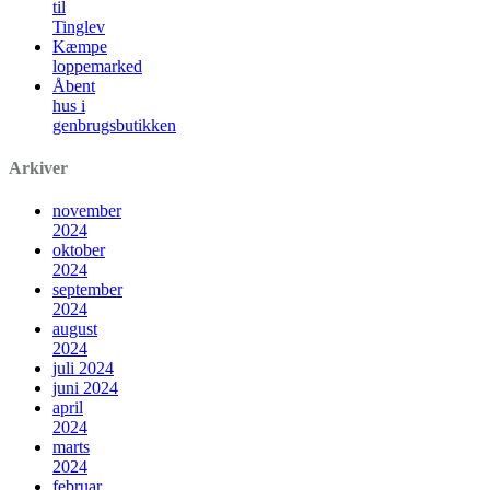
til
Tinglev
Kæmpe
loppemarked
Åbent
hus i
genbrugsbutikken
Arkiver
november
2024
oktober
2024
september
2024
august
2024
juli 2024
juni 2024
april
2024
marts
2024
februar