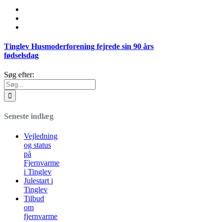
Tinglev Husmoderforening fejrede sin 90 års
fødselsdag
Søg efter:
Seneste indlæg
Vejledning
og status
på
Fjernvarme
i Tinglev
Julestart i
Tinglev
Tilbud
om
fjernvarme