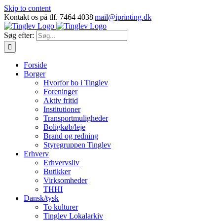
Skip to content
Kontakt os på tlf. 7464 4038
|
mail@iprinting.dk
Søg efter:
Forside
Borger
Hvorfor bo i Tinglev
Foreninger
Aktiv fritid
Institutioner
Transportmuligheder
Boligkøb/leje
Brand og redning
Styregruppen Tinglev
Erhverv
Erhvervsliv
Butikker
Virksomheder
THHI
Dansk/tysk
To kulturer
Tinglev Lokalarkiv