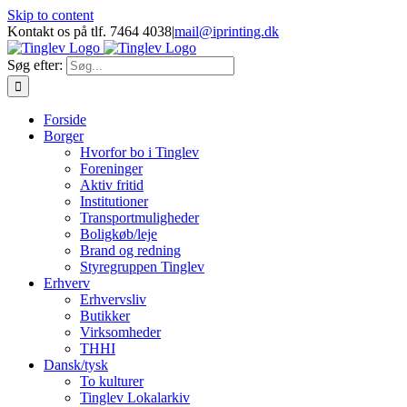
Skip to content
Kontakt os på tlf. 7464 4038
|
mail@iprinting.dk
Søg efter:
Forside
Borger
Hvorfor bo i Tinglev
Foreninger
Aktiv fritid
Institutioner
Transportmuligheder
Boligkøb/leje
Brand og redning
Styregruppen Tinglev
Erhverv
Erhvervsliv
Butikker
Virksomheder
THHI
Dansk/tysk
To kulturer
Tinglev Lokalarkiv