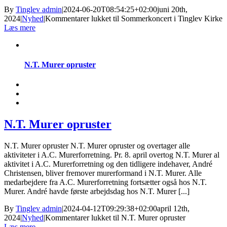
By
Tinglev admin
|
2024-06-20T08:54:25+02:00
juni 20th,
2024
|
Nyhed
|
Kommentarer lukket
til Sommerkoncert i Tinglev Kirke
Læs mere
N.T. Murer opruster
N.T. Murer opruster
N.T. Murer opruster N.T. Murer opruster og overtager alle
aktiviteter i A.C. Murerforretning. Pr. 8. april overtog N.T. Murer al
aktivitet i A.C. Murerforretning og den tidligere indehaver, André
Christensen, bliver fremover murerformand i N.T. Murer. Alle
medarbejdere fra A.C. Murerforretning fortsætter også hos N.T.
Murer. André havde første arbejdsdag hos N.T. Murer [...]
By
Tinglev admin
|
2024-04-12T09:29:38+02:00
april 12th,
2024
|
Nyhed
|
Kommentarer lukket
til N.T. Murer opruster
Læs mere