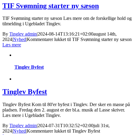
TIF Svømning starter ny sæson
TIF Svømning starter ny sæson Læs mere om de forskellige hold og
tilmelding i Ugebladet Tinglev.
By
Tinglev admin
|
2024-08-14T13:16:21+02:00
august 14th,
2024
|
Nyhed
|
Kommentarer lukket
til TIF Svømning starter ny sæson
Læs mere
Tinglev Byfest
Tinglev Byfest
Tinglev Byfest Kom til 80'er byfest i Tinglev. Der sker en masse på
pladsen. Fredag den 2. august er der bl.a. musik af Lasse skriver.
Læs mere i Ugebladet Tinglev.
By
Tinglev admin
|
2024-07-31T10:32:52+02:00
juli 31st,
2024
|
Nyhed
|
Kommentarer lukket
til Tinglev Byfest