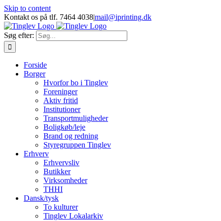
Skip to content
Kontakt os på tlf. 7464 4038
|
mail@iprinting.dk
Søg efter:
Forside
Borger
Hvorfor bo i Tinglev
Foreninger
Aktiv fritid
Institutioner
Transportmuligheder
Boligkøb/leje
Brand og redning
Styregruppen Tinglev
Erhverv
Erhvervsliv
Butikker
Virksomheder
THHI
Dansk/tysk
To kulturer
Tinglev Lokalarkiv