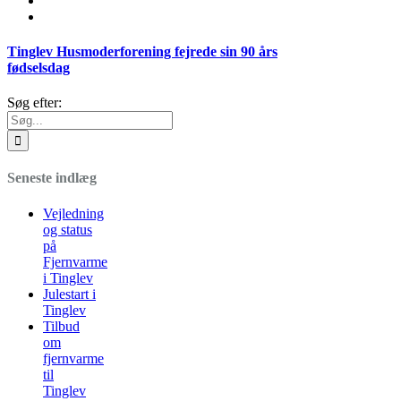
Tinglev Husmoderforening fejrede sin 90 års
fødselsdag
Søg efter:
Seneste indlæg
Vejledning
og status
på
Fjernvarme
i Tinglev
Julestart i
Tinglev
Tilbud
om
fjernvarme
til
Tinglev