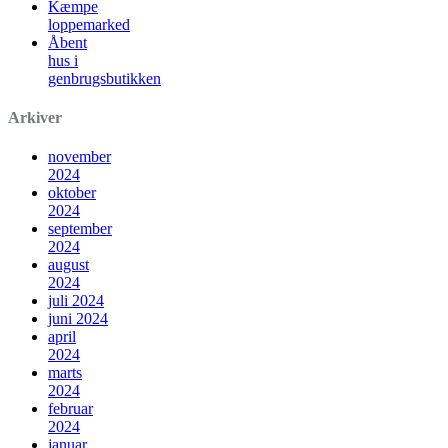
Kæmpe
loppemarked
Åbent
hus i
genbrugsbutikken
Arkiver
november
2024
oktober
2024
september
2024
august
2024
juli 2024
juni 2024
april
2024
marts
2024
februar
2024
januar