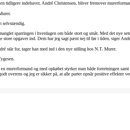
 den tidligere indehaver, André Christensen, bliver fremover murerforma
Murer.
m selvstændig.
 manglet sparringen i hverdagen om både stort og småt. Med det nye set
e store opgaver ind. Dem har jeg sagt pænt nej til før i tiden, siger And
é står for, tager han med ind i den nye stilling hos N.T. Murer.
Tygesen.
r en murerformand og med opkøbet styrker man både forretningen samt 
godt overens og jeg er sikker på, at alle parter opnår positive effekter ve