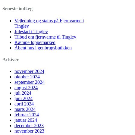
Seneste indlæg
Vejledning og status på Fjernvarme i
Tinglev
Julestart i Tinglev
Tilbud om fjernvarme til Tinglev
Kæmpe loppemarked
Åbent hus i genbrugsbutikken
Arkiver
november 2024
oktober 2024
september 2024
august 2024
juli 2024
juni 2024
april 2024
marts 2024
februar 2024
januar 2024
december 2023
november 2023