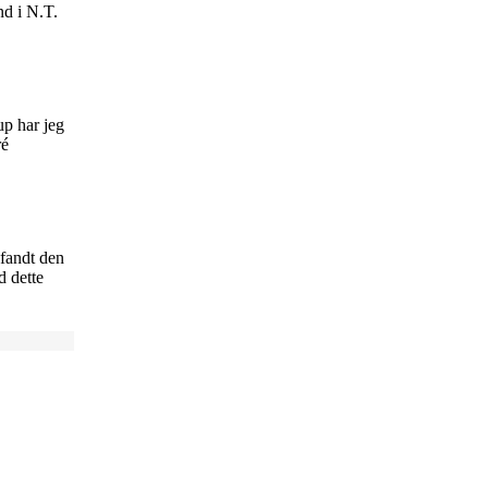
nd i N.T.
up har jeg
ré
fandt den
d dette