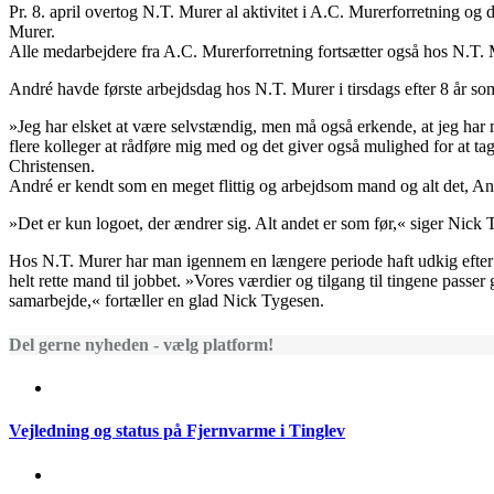
Pr. 8. april overtog N.T. Murer al aktivitet i A.C. Murerforretning og
Murer.
Alle medarbejdere fra A.C. Murerforretning fortsætter også hos N.T. 
André havde første arbejdsdag hos N.T. Murer i tirsdags efter 8 år so
»Jeg har elsket at være selvstændig, men må også erkende, at jeg har
flere kolleger at rådføre mig med og det giver også mulighed for at tag
Christensen.
André er kendt som en meget flittig og arbejdsom mand og alt det, Andr
»Det er kun logoet, der ændrer sig. Alt andet er som før,« siger Nick 
Hos N.T. Murer har man igennem en længere periode haft udkig efte
helt rette mand til jobbet. »Vores værdier og tilgang til tingene passer 
samarbejde,« fortæller en glad Nick Tygesen.
Del gerne nyheden - vælg platform!
Vejledning og status på Fjernvarme i Tinglev