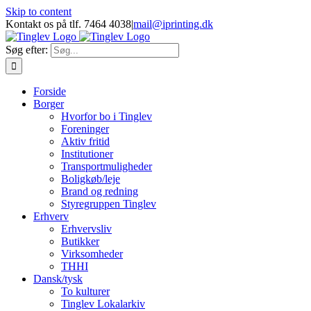
Skip to content
Kontakt os på tlf. 7464 4038
|
mail@iprinting.dk
Søg efter:
Forside
Borger
Hvorfor bo i Tinglev
Foreninger
Aktiv fritid
Institutioner
Transportmuligheder
Boligkøb/leje
Brand og redning
Styregruppen Tinglev
Erhverv
Erhvervsliv
Butikker
Virksomheder
THHI
Dansk/tysk
To kulturer
Tinglev Lokalarkiv