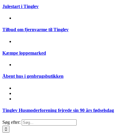
Julestart i Tinglev
Tilbud om fjernvarme til Tinglev
Kæmpe loppemarked
Åbent hus i genbrugsbutikken
Tinglev Husmoderforening fejrede sin 90 års fødselsdag
Søg efter: