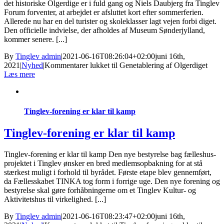
det historiske Olgerdige er i fuld gang og Niels Daubjerg fra Tinglev
Forum forventer, at arbejdet er afsluttet kort efter sommerferien.
Allerede nu har en del turister og skoleklasser lagt vejen forbi diget.
Den officielle indvielse, der afholdes af Museum Sønderjylland,
kommer senere. [...]
By
Tinglev admin
|
2021-06-16T08:26:04+02:00
juni 16th,
2021
|
Nyhed
|
Kommentarer lukket
til Genetablering af Olgerdiget
Læs mere
Tinglev-forening er klar til kamp
Tinglev-forening er klar til kamp
Tinglev-forening er klar til kamp Den nye bestyrelse bag fælleshus-
projektet i Tinglev ønsker en bred medlemsopbakning for at stå
stærkest muligt i forhold til byrådet. Første etape blev gennemført,
da Fællesskabet TINKA tog form i forrige uge. Den nye forening og
bestyrelse skal gøre forhåbningerne om et Tinglev Kultur- og
Aktivitetshus til virkelighed. [...]
By
Tinglev admin
|
2021-06-16T08:23:47+02:00
juni 16th,