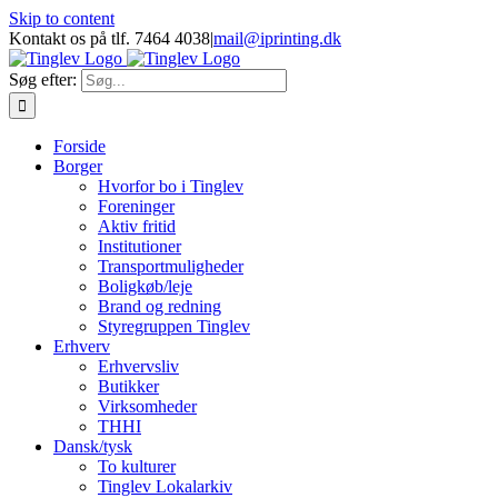
Skip to content
Kontakt os på tlf. 7464 4038
|
mail@iprinting.dk
Søg efter:
Forside
Borger
Hvorfor bo i Tinglev
Foreninger
Aktiv fritid
Institutioner
Transportmuligheder
Boligkøb/leje
Brand og redning
Styregruppen Tinglev
Erhverv
Erhvervsliv
Butikker
Virksomheder
THHI
Dansk/tysk
To kulturer
Tinglev Lokalarkiv