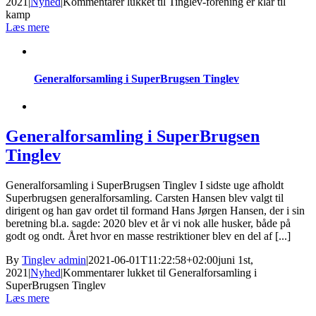
2021
|
Nyhed
|
Kommentarer lukket
til Tinglev-forening er klar til
kamp
Læs mere
Generalforsamling i SuperBrugsen Tinglev
Generalforsamling i SuperBrugsen
Tinglev
Generalforsamling i SuperBrugsen Tinglev I sidste uge afholdt
Superbrugsen generalforsamling. Carsten Hansen blev valgt til
dirigent og han gav ordet til formand Hans Jørgen Hansen, der i sin
beretning bl.a. sagde: 2020 blev et år vi nok alle husker, både på
godt og ondt. Året hvor en masse restriktioner blev en del af [...]
By
Tinglev admin
|
2021-06-01T11:22:58+02:00
juni 1st,
2021
|
Nyhed
|
Kommentarer lukket
til Generalforsamling i
SuperBrugsen Tinglev
Læs mere