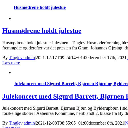
Husmødrene holdt julestue
Husmødrene holdt julestue
Husmødrene holdt julestue Julestuen i Tinglev Husmoderforening blev e
fremmødte og derefter var det præsten fra Gram, Johannes Gjesing, der f
By
Tinglev admin
|
2021-12-17T09:24:14+01:00
december 17th, 2021
|
Læs mere
Julekoncert med Sigurd Barrett, Bjørnen Bjørn og Bylde
Julekoncert med Sigurd Barrett, Bjørnen
Julekoncert med Sigurd Barrett, Bjørnen Bjørn og Bylderupbørn I sidste
forskellige skoler i Aabenraa Kommune, heriblandt 2. klasse fra Bylde
By
Tinglev admin
|
2021-12-08T08:55:05+01:00
december 8th, 2021
|
N