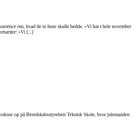
kurrence om, hvad de to huse skulle hedde. »Vi har i hele november
tsætter: »Vi [...]
og voksne op på Beredskabsstyrelsen Teknisk Skole, hvor julemanden