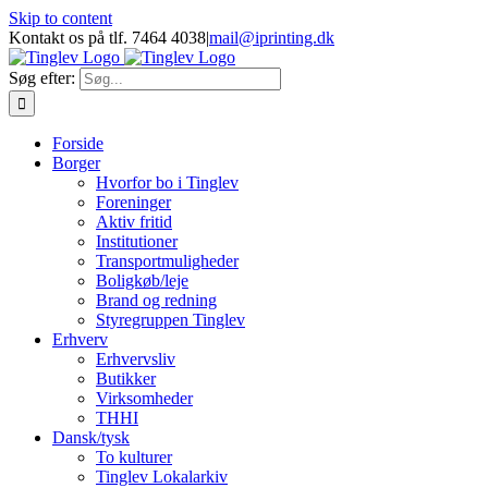
Skip to content
Kontakt os på tlf. 7464 4038
|
mail@iprinting.dk
Søg efter:
Forside
Borger
Hvorfor bo i Tinglev
Foreninger
Aktiv fritid
Institutioner
Transportmuligheder
Boligkøb/leje
Brand og redning
Styregruppen Tinglev
Erhverv
Erhvervsliv
Butikker
Virksomheder
THHI
Dansk/tysk
To kulturer
Tinglev Lokalarkiv