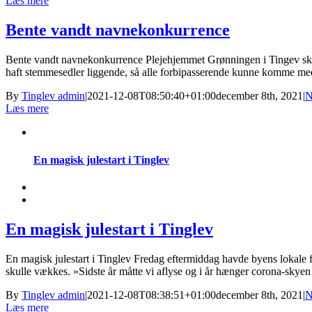
Læs mere
Bente vandt navnekonkurrence
Bente vandt navnekonkurrence Plejehjemmet Grønningen i Tingev skal 
haft stemmesedler liggende, så alle forbipasserende kunne komme med fo
By
Tinglev admin
|
2021-12-08T08:50:40+01:00
december 8th, 2021
|
N
Læs mere
En magisk julestart i Tinglev
En magisk julestart i Tinglev
En magisk julestart i Tinglev Fredag eftermiddag havde byens lokale 
skulle vækkes. »Sidste år måtte vi aflyse og i år hænger corona-skyen o
By
Tinglev admin
|
2021-12-08T08:38:51+01:00
december 8th, 2021
|
N
Læs mere