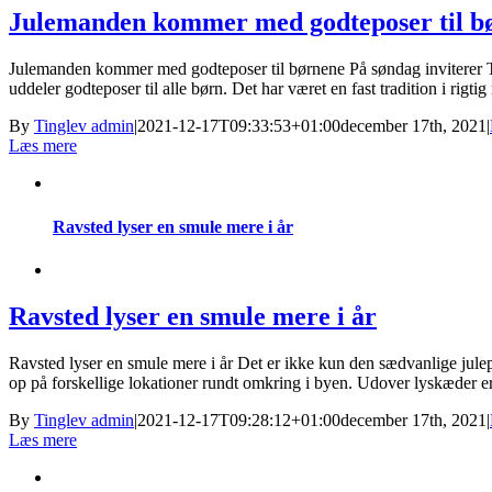
Julemanden kommer med godteposer til b
Julemanden kommer med godteposer til børnene På søndag inviterer T
uddeler godteposer til alle børn. Det har været en fast tradition i rigt
By
Tinglev admin
|
2021-12-17T09:33:53+01:00
december 17th, 2021
|
Læs mere
Ravsted lyser en smule mere i år
Ravsted lyser en smule mere i år
Ravsted lyser en smule mere i år Det er ikke kun den sædvanlige julepy
op på forskellige lokationer rundt omkring i byen. Udover lyskæder er
By
Tinglev admin
|
2021-12-17T09:28:12+01:00
december 17th, 2021
|
Læs mere