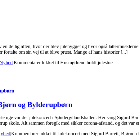
n dejlig aften, hvor der blev julehygget og hvor også lattermusklerne b
ortalte om sin vej til at blive præst. Mange af hans historier [...]
Nyhed
|
Kommentarer lukket
til Husmødrene holdt julestue
rupbørn
 Bjørn og Bylderupbørn
 uge var der julekoncert i Sønderjyllandshallen. Her sang Sigurd Barrett
rup skole. Alt sammen foregik med sikker corona-afstand, og det var en 
yhed
|
Kommentarer lukket
til Julekoncert med Sigurd Barrett, Bjørne