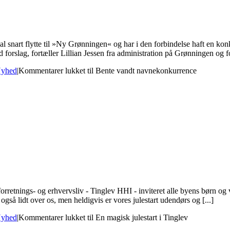
snart flytte til »Ny Grønningen« og har i den forbindelse haft en kon
rslag, fortæller Lillian Jessen fra administration på Grønningen og for
yhed
|
Kommentarer lukket
til Bente vandt navnekonkurrence
forretnings- og erhvervsliv - Tinglev HHI - inviteret alle byens børn 
gså lidt over os, men heldigvis er vores julestart udendørs og [...]
yhed
|
Kommentarer lukket
til En magisk julestart i Tinglev