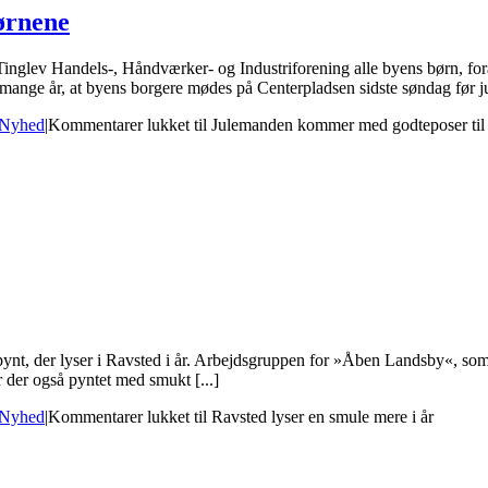
ørnene
inglev Handels-, Håndværker- og Industriforening alle byens børn, fo
ig mange år, at byens borgere mødes på Centerpladsen sidste søndag før jul
Nyhed
|
Kommentarer lukket
til Julemanden kommer med godteposer til
nt, der lyser i Ravsted i år. Arbejdsgruppen for »Åben Landsby«, som afh
 der også pyntet med smukt [...]
Nyhed
|
Kommentarer lukket
til Ravsted lyser en smule mere i år