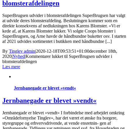
blomsterafdelingen
SuperBrugsen udvider i blomsterafdelingen SuperBrugsen har valgt
at udvide deres blomsterafdeling. Beslutningen kommer som en
direkte konsekvens af nedlukningen hos Karens Blomster. »Vi er
kede af, at Karens Blomster lukker. Vi solgte Coops blomster i
SuperBrugsen, og Arne havde de håndbundne buketter osv. I starten
af 2021 udvides sortimentet i butikken med håndbundne [...]
By
Tinglev admin
|
2020-12-18T09:53:51+01:00
december 18th,
2020
|
Nyhed
|
Kommentarer lukket
til SuperBrugsen udvider i
blomsterafdelingen
Læs mere
Jernbanegade er blevet »vendt«
Jernbanegade er blevet »vendt«
Jernbanegade er blevet »vendt« I forbindelse med arbejdet omkring
»Områdefornyelse Tinglev«, har det været et ønske fra borgere,
styregruppe og erhvervsdrivende, at vende ensretnin- gen af
Jernbanegade. Tidligere var retningen mod syd, fra Hovedgaden og