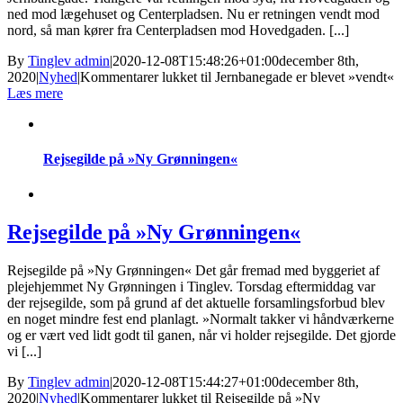
ned mod lægehuset og Centerpladsen. Nu er retningen vendt mod
nord, så man kører fra Centerpladsen mod Hovedgaden. [...]
By
Tinglev admin
|
2020-12-08T15:48:26+01:00
december 8th,
2020
|
Nyhed
|
Kommentarer lukket
til Jernbanegade er blevet »vendt«
Læs mere
Rejsegilde på »Ny Grønningen«
Rejsegilde på »Ny Grønningen«
Rejsegilde på »Ny Grønningen« Det går fremad med byggeriet af
plejehjemmet Ny Grønningen i Tinglev. Torsdag eftermiddag var
der rejsegilde, som på grund af det aktuelle forsamlingsforbud blev
en noget mindre fest end planlagt. »Normalt takker vi håndværkerne
og er vært ved lidt godt til ganen, når vi holder rejsegilde. Det gjorde
vi [...]
By
Tinglev admin
|
2020-12-08T15:44:27+01:00
december 8th,
2020
|
Nyhed
|
Kommentarer lukket
til Rejsegilde på »Ny