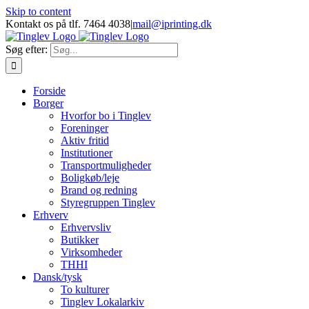
Skip to content
Kontakt os på tlf. 7464 4038
|
mail@iprinting.dk
Søg efter:
Forside
Borger
Hvorfor bo i Tinglev
Foreninger
Aktiv fritid
Institutioner
Transportmuligheder
Boligkøb/leje
Brand og redning
Styregruppen Tinglev
Erhverv
Erhvervsliv
Butikker
Virksomheder
THHI
Dansk/tysk
To kulturer
Tinglev Lokalarkiv