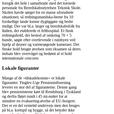
foregik det hele i samarbejde med det trænede
personale fra Beredskabsstyrelsen Tek­nisk Skole.
Skolen havde sørget for en masse uforudsete
situationer, så redningsmandska-berne fra 10
forskellige lande kunne dygtiggøre sig bedst
muligt. Der var bl.a. læger og beredskabsfolk fra
Italien, der etablerede et felthospital. Et finsk
redningshold, der bestod af omkring 70 + 5
hunde, søgte efter overlevende i ruinbyen ved
hjælp af droner og varmesøgende kameraer. Det
finske hold brugte øvelsen som eksamen så deres
indsats blev overvåget og bedømt af et hold
internationale cencorer.
Lokale figuranter
Mange af de »tilskade­komne« er lokale
figuranter. Tinglev-Uge Pensionistfor­e­ning
leverer en stor del af figuranterne. Denne gang
blev pensionisterne kørt til Rendsburg i Tyskland
og derfra fløjet rundt i 45 mi-nutter for at
simulere en evakuering-øvelse af EU-borgere.
Der er en del ventetid undervejs men den bruges
på bl.a. kortspil og hygge, så det betyder ikke