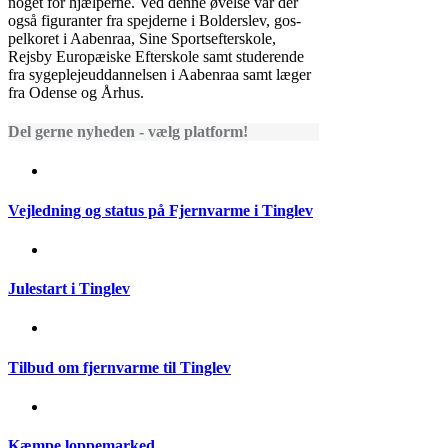
noget for hjælperne. Ved denne øvelse var der
også figuranter fra spej­derne i Bolderslev, gos­
pelkoret i Aabenraa, Sine Sportsefterskole,
Rejsby Europæiske Efterskole samt studerende
fra sygeplejeuddannelsen i Aabenraa samt læger
fra Odense og Århus.
Del gerne nyheden - vælg platform!
Vejledning og status på Fjernvarme i Tinglev
Julestart i Tinglev
Tilbud om fjernvarme til Tinglev
Kæmpe loppemarked