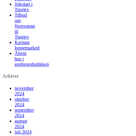
Julestart i
Tinglev
Tilbud
om
fjernvarme
til
Tinglev
Kæmpe
loppemarked
Åbent
hus i
genbrugsbutikken
Arkiver
november
2024
oktober
2024
september
2024
august
2024
juli 2024