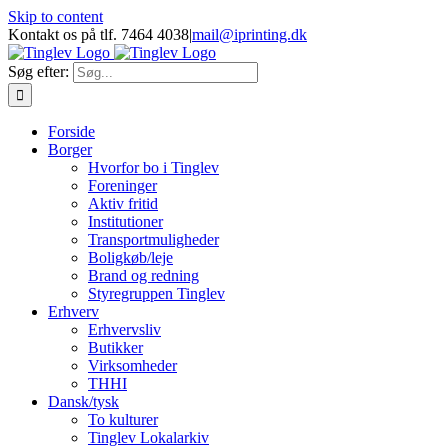
Skip to content
Kontakt os på tlf. 7464 4038
|
mail@iprinting.dk
Søg efter:
Forside
Borger
Hvorfor bo i Tinglev
Foreninger
Aktiv fritid
Institutioner
Transportmuligheder
Boligkøb/leje
Brand og redning
Styregruppen Tinglev
Erhverv
Erhvervsliv
Butikker
Virksomheder
THHI
Dansk/tysk
To kulturer
Tinglev Lokalarkiv