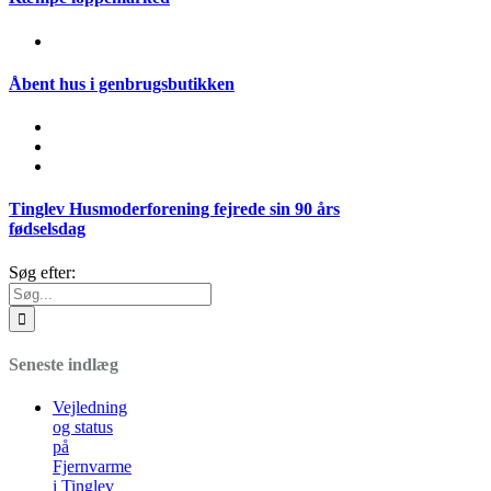
Åbent hus i genbrugsbutikken
Tinglev Husmoderforening fejrede sin 90 års
fødselsdag
Søg efter:
Seneste indlæg
Vejledning
og status
på
Fjernvarme
i Tinglev