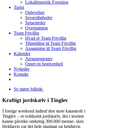
Lokalhistorisk Forening
Turist
Oplevelser
Seværdigheder
Spisesteder
Overnatning
Team Frivillig
Hvad er Team Frivillig
Tilmelding til Team Frivillig
Ansøgning til Team Frivillig
Kalender
Arrangementer
Opret en begivenhed
Nyheder
Kontakt
Se større billede
Kraftigt jordskælv i Tinglev
I forrige weekend indtraf den store katastrofe i
Ting­lev – et voldsomt jordskælv, der i teorien
kunne påvirke omkring 300.000 menne- s­ker.
Heldigvis var det hele planlagt og heldigvis