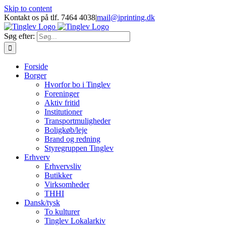
Skip to content
Kontakt os på tlf. 7464 4038
|
mail@iprinting.dk
Søg efter:
Forside
Borger
Hvorfor bo i Tinglev
Foreninger
Aktiv fritid
Institutioner
Transportmuligheder
Boligkøb/leje
Brand og redning
Styregruppen Tinglev
Erhverv
Erhvervsliv
Butikker
Virksomheder
THHI
Dansk/tysk
To kulturer
Tinglev Lokalarkiv