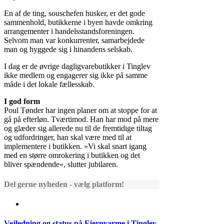
En af de ting, souschefen husker, er det gode
sammenhold, butikkerne i byen havde omkring
arrangementer i handelsstandsforeningen.
Selvom man var konkurrenter, samarbejdede
man og hyggede sig i hinandens selskab.
I dag er de øvrige dagligvarebutikker i Tinglev
ikke medlem og engagerer sig ikke på samme
måde i det lokale fællesskab.
I god form
Poul Tønder har ingen planer om at stoppe for at
gå på efterløn. Tværtimod. Han har mod på mere
og glæder sig allerede nu til de fremtidige tiltag
og udfordringer, han skal være med til at
implementere i butikken. »Vi skal snart igang
med en større omrokering i butikken og det
bliver spændende«, slutter jubilaren.
Del gerne nyheden - vælg platform!
Vejledning og status på Fjernvarme i Tinglev