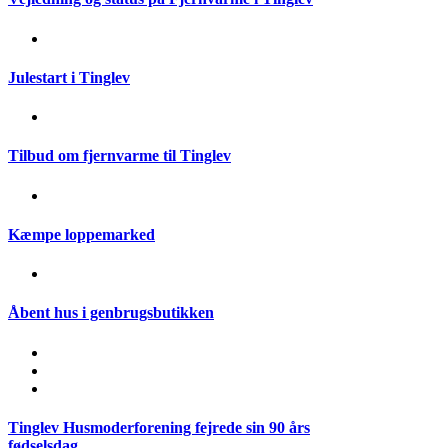
Julestart i Tinglev
Tilbud om fjernvarme til Tinglev
Kæmpe loppemarked
Åbent hus i genbrugsbutikken
Tinglev Husmoderforening fejrede sin 90 års
fødselsdag