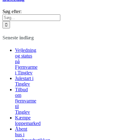
Søg efter:
Seneste indlæg
Vejledning
og status
på
Fjernvarme
i Tinglev
Julestart i
Tinglev
Tilbud
om
fjernvarme
til
Tinglev
Kæmpe
loppemarked
Åbent
hus i