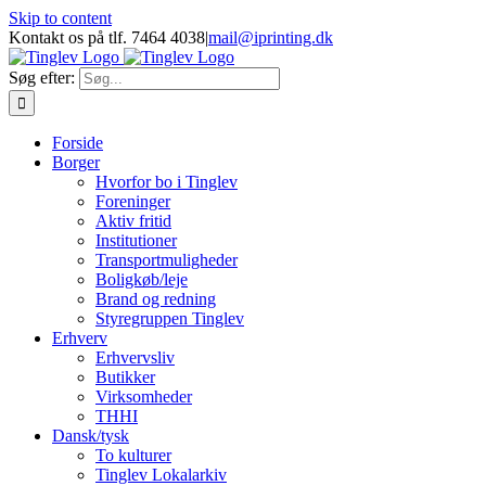
Skip to content
Kontakt os på tlf. 7464 4038
|
mail@iprinting.dk
Søg efter:
Forside
Borger
Hvorfor bo i Tinglev
Foreninger
Aktiv fritid
Institutioner
Transportmuligheder
Boligkøb/leje
Brand og redning
Styregruppen Tinglev
Erhverv
Erhvervsliv
Butikker
Virksomheder
THHI
Dansk/tysk
To kulturer
Tinglev Lokalarkiv