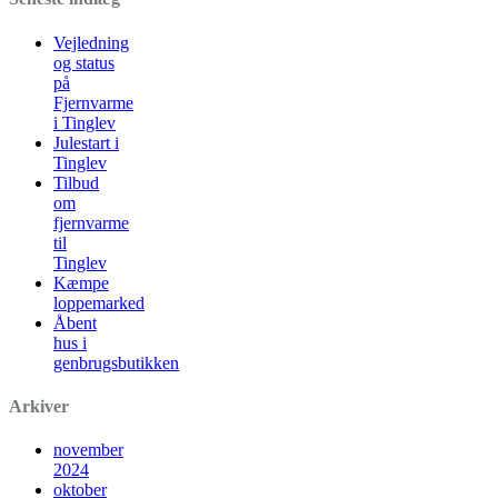
Vejledning
og status
på
Fjernvarme
i Tinglev
Julestart i
Tinglev
Tilbud
om
fjernvarme
til
Tinglev
Kæmpe
loppemarked
Åbent
hus i
genbrugsbutikken
Arkiver
november
2024
oktober