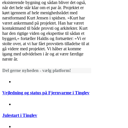
eksisterende bygning og sådan bliver det også,
når det hele står klar om et par år. Projektet er
kørt igennem af hele menighedsrådet med
næstformand Kurt Jensen i spidsen. »Kurt har
været ankermand på projektet. Han har været
kontaktmand til både provsti og arkitekter. Kurt
har den rigtige viden og ekspertise til sådan et
byggeri,« fortæller Haldis og fortsætter: »Vi er
stolte over, at vi har fået provstiets tilladelse til at
gå videre med projektet. Vi håber at komme
igang med udvidelsen i år og at være færdige
næste år.
Del gerne nyheden - vælg platform!
Vejledning og status på Fjernvarme i Tinglev
Julestart i Tinglev