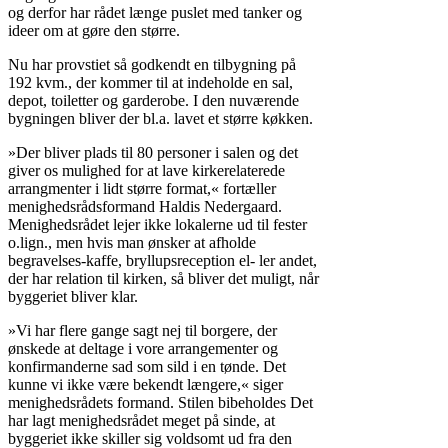
og derfor har rådet længe puslet med tanker og
ideer om at gøre den større.
Nu har provstiet så godkendt en tilbygning på
192 kvm., der kommer til at indeholde en sal,
depot, toiletter og garderobe. I den nuværende
bygningen bliver der bl.a. lavet et større køkken.
»Der bliver plads til 80 personer i salen og det
giver os mulighed for at lave kirkerelaterede
arrangmenter i lidt større format,« fortæller
menighedsrådsformand Haldis Nedergaard.
Menighedsrådet lejer ikke lokalerne ud til fester
o.lign., men hvis man ønsker at afholde
begravelses-kaffe, bryllupsreception el- ler andet,
der har relation til kirken, så bliver det muligt, når
byggeriet bliver klar.
»Vi har flere gange sagt nej til borgere, der
ønskede at deltage i vore arrangementer og
konfirmanderne sad som sild i en tønde. Det
kunne vi ikke være bekendt længere,« siger
menighedsrådets formand. Stilen bibeholdes Det
har lagt menighedsrådet meget på sinde, at
byggeriet ikke skiller sig voldsomt ud fra den