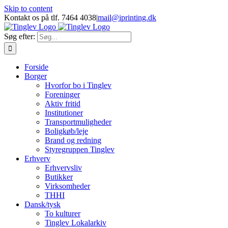
Skip to content
Kontakt os på tlf. 7464 4038
|
mail@iprinting.dk
Søg efter:
Forside
Borger
Hvorfor bo i Tinglev
Foreninger
Aktiv fritid
Institutioner
Transportmuligheder
Boligkøb/leje
Brand og redning
Styregruppen Tinglev
Erhverv
Erhvervsliv
Butikker
Virksomheder
THHI
Dansk/tysk
To kulturer
Tinglev Lokalarkiv