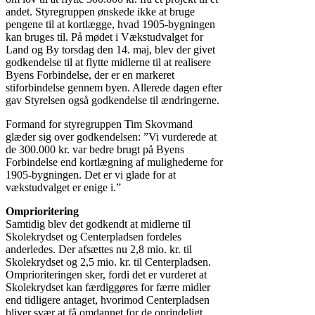
andet. Styregruppen ønskede ikke at bruge
pengene til at kortlægge, hvad 1905-bygningen
kan bruges til. På mødet i Vækstudvalget for
Land og By torsdag den 14. maj, blev der givet
godkendelse til at flytte midlerne til at realisere
Byens Forbindelse, der er en markeret
stiforbindelse gennem byen. Allerede dagen efter
gav Styrelsen også godkendelse til ændringerne.
Formand for styregruppen Tim Skovmand
glæder sig over godkendelsen: ”Vi vurderede at
de 300.000 kr. var bedre brugt på Byens
Forbindelse end kortlægning af mulighederne for
1905-bygningen. Det er vi glade for at
vækstudvalget er enige i.”
Omprioritering
Samtidig blev det godkendt at midlerne til
Skolekrydset og Centerpladsen fordeles
anderledes. Der afsættes nu 2,8 mio. kr. til
Skolekrydset og 2,5 mio. kr. til Centerpladsen.
Omprioriteringen sker, fordi det er vurderet at
Skolekrydset kan færdiggøres for færre midler
end tidligere antaget, hvorimod Centerpladsen
bliver svær at få omdannet for de oprindeligt