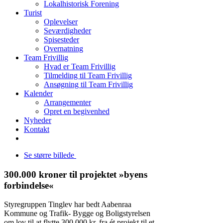
Lokalhistorisk Forening
Turist
Oplevelser
Seværdigheder
Spisesteder
Overnatning
Team Frivillig
Hvad er Team Frivillig
Tilmelding til Team Frivillig
Ansøgning til Team Frivillig
Kalender
Arrangementer
Opret en begivenhed
Nyheder
Kontakt
Se større billede
300.000 kroner til projektet »byens
forbindelse«
Styregruppen Tinglev har bedt Aabenraa
Kommune og Trafik- Bygge og Boligstyrelsen
om lov til at flytte 300.000 kr. fra ét projekt til et