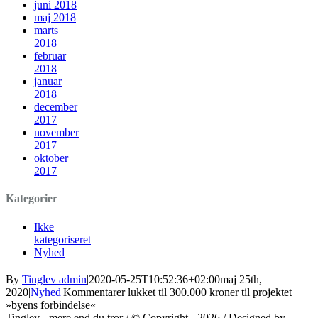
juni 2018
maj 2018
marts
2018
februar
2018
januar
2018
december
2017
november
2017
oktober
2017
Kategorier
Ikke
kategoriseret
Nyhed
By
Tinglev admin
|
2020-05-25T10:52:36+02:00
maj 25th,
2020
|
Nyhed
|
Kommentarer lukket
til 300.000 kroner til projektet
»byens forbindelse«
Tinglev - mere end du tror / © Copyright -
2026 / Designed by