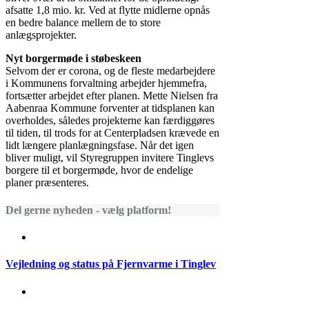
afsatte 1,8 mio. kr. Ved at flytte midlerne opnås
en bedre balance mellem de to store
anlægsprojekter.
Nyt borgermøde i støbeskeen
Selvom der er corona, og de fleste medarbejdere
i Kommunens forvaltning arbejder hjemmefra,
fortsætter arbejdet efter planen. Mette Nielsen fra
Aabenraa Kommune forventer at tidsplanen kan
overholdes, således projekterne kan færdiggøres
til tiden, til trods for at Centerpladsen krævede en
lidt længere planlægningsfase. Når det igen
bliver muligt, vil Styregruppen invitere Tinglevs
borgere til et borgermøde, hvor de endelige
planer præsenteres.
Del gerne nyheden - vælg platform!
Vejledning og status på Fjernvarme i Tinglev