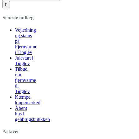
Seneste indlæg
Vejledning
og status
på
Fjernvarme
i Tinglev
Julestart i
Tinglev
Tilbud
om
fjernvarme
til
Tinglev
Kæmpe
loppemarked
Åbent
hus i
genbrugsbutikken
Arkiver