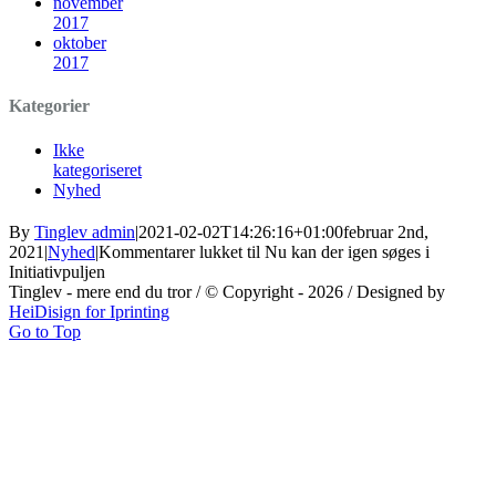
november
2017
oktober
2017
Kategorier
Ikke
kategoriseret
Nyhed
By
Tinglev admin
|
2021-02-02T14:26:16+01:00
februar 2nd,
2021
|
Nyhed
|
Kommentarer lukket
til Nu kan der igen søges i
Initiativpuljen
Tinglev - mere end du tror / © Copyright -
2026 / Designed by
HeiDisign for Iprinting
Go to Top