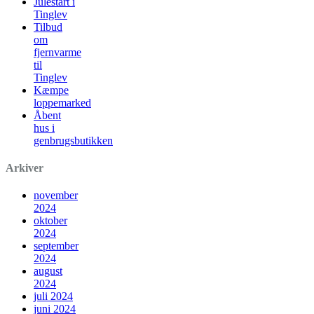
Julestart i
Tinglev
Tilbud
om
fjernvarme
til
Tinglev
Kæmpe
loppemarked
Åbent
hus i
genbrugsbutikken
Arkiver
november
2024
oktober
2024
september
2024
august
2024
juli 2024
juni 2024