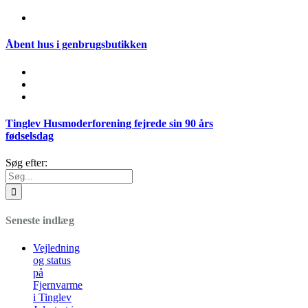
Åbent hus i genbrugsbutikken
Tinglev Husmoderforening fejrede sin 90 års
fødselsdag
Søg efter:
Seneste indlæg
Vejledning
og status
på
Fjernvarme
i Tinglev