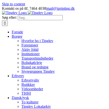
Skip to content
Kontakt os på tlf. 7464 4038
|
mail@iprinting.dk
Søg efter:
Forside
Borger
Hvorfor bo i Tinglev
Foreninger
Aktiv fritid
Institutioner
Transportmuligheder
Boligkøb/leje
Brand og redning
Styregruppen Tinglev
Erhverv
Erhvervsliv
Butikker
Virksomheder
THHI
Dansk/tysk
To kulturer
Tinglev Lokalarkiv