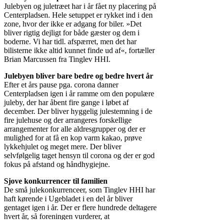
Julebyen og juletræet har i år fået ny placering på
Centerpladsen. Hele setuppet er rykket ind i den
zone, hvor der ikke er adgang for biler. »Det
bliver rigtig dejligt for både gæster og dem i
boderne. Vi har tidl. afspærret, men det har
bilisterne ikke altid kunnet finde ud af«, fortæller
Brian Marcussen fra Tinglev HHI.
Julebyen bliver bare bedre og bedre hvert år
Efter et års pause pga. corona danner
Centerpladsen igen i år ramme om den populære
juleby, der har åbent fire gange i løbet af
december. Der bliver hyggelig julestemning i de
fire julehuse og der arrangeres forskellige
arrangementer for alle aldresgrupper og der er
mulighed for at få en kop varm kakao, prøve
lykkehjulet og meget mere. Der bliver
selvfølgelig taget hensyn til corona og der er god
fokus på afstand og håndhygiejne.
Sjove konkurrencer til familien
De små julekonkurrenceer, som Tinglev HHI har
haft kørende i Ugebladet i en del år bliver
gentaget igen i år. Der er flere hundrede deltagere
hvert år, så foreningen vurderer, at