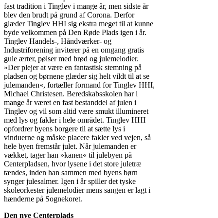
fast tradition i Tinglev i mange år, men sidste år
blev den brudt på grund af Corona. Derfor
glæder Tinglev HHI sig ekstra meget til at kunne
byde velkommen på Den Røde Plads igen i år.
Tinglev Handels-, Håndværker- og
Industriforening inviterer på en omgang gratis
gule ærter, pølser med brød og julemelodier.
»Der plejer at være en fantastisk stemning på
pladsen og børnene glæder sig helt vildt til at se
julemanden«, fortæller formand for Tinglev HHI,
Michael Christesen. Beredskabsskolen har i
mange år været en fast bestanddel af julen i
Tinglev og vil som altid være smukt illumineret
med lys og fakler i hele området. Tinglev HHI
opfordrer byens borgere til at sætte lys i
vinduerne og måske placere fakler ved vejen, så
hele byen fremstår julet. Når julemanden er
vækket, tager han »kanen« til julebyen på
Centerpladsen, hvor lysene i det store juletræ
tændes, inden han sammen med byens børn
synger julesalmer. Igen i år spiller det tyske
skoleorkester julemelodier mens sangen er lagt i
hænderne på Sognekoret.
Den nye Centerplads