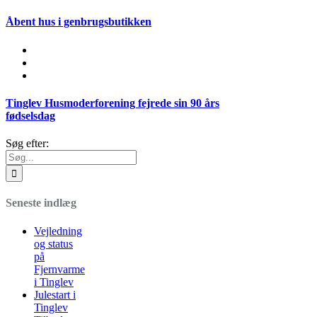
Åbent hus i genbrugsbutikken
Tinglev Husmoderforening fejrede sin 90 års
fødselsdag
Søg efter:
Seneste indlæg
Vejledning
og status
på
Fjernvarme
i Tinglev
Julestart i
Tinglev