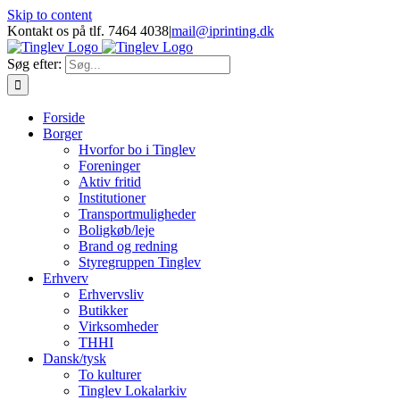
Skip to content
Kontakt os på tlf. 7464 4038
|
mail@iprinting.dk
Søg efter:
Forside
Borger
Hvorfor bo i Tinglev
Foreninger
Aktiv fritid
Institutioner
Transportmuligheder
Boligkøb/leje
Brand og redning
Styregruppen Tinglev
Erhverv
Erhvervsliv
Butikker
Virksomheder
THHI
Dansk/tysk
To kulturer
Tinglev Lokalarkiv