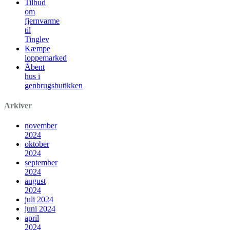
Tilbud
om
fjernvarme
til
Tinglev
Kæmpe
loppemarked
Åbent
hus i
genbrugsbutikken
Arkiver
november
2024
oktober
2024
september
2024
august
2024
juli 2024
juni 2024
april
2024