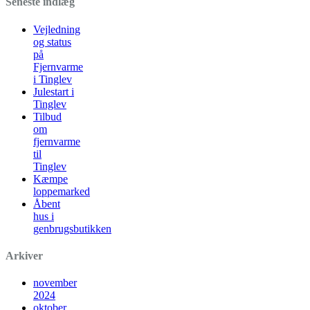
Seneste indlæg
Vejledning
og status
på
Fjernvarme
i Tinglev
Julestart i
Tinglev
Tilbud
om
fjernvarme
til
Tinglev
Kæmpe
loppemarked
Åbent
hus i
genbrugsbutikken
Arkiver
november
2024
oktober