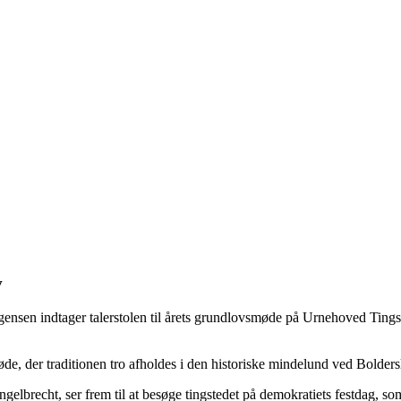
v
nsen indtager talerstolen til årets grundlovsmøde på Urnehoved Tings
de, der traditionen tro afholdes i den historiske mindelund ved Bolders
lbrecht, ser frem til at besøge tingstedet på demokratiets festdag, som