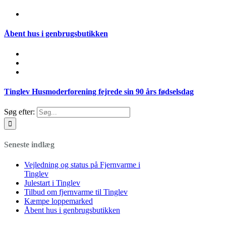
Åbent hus i genbrugsbutikken
Tinglev Husmoderforening fejrede sin 90 års fødselsdag
Søg efter:
Seneste indlæg
Vejledning og status på Fjernvarme i
Tinglev
Julestart i Tinglev
Tilbud om fjernvarme til Tinglev
Kæmpe loppemarked
Åbent hus i genbrugsbutikken