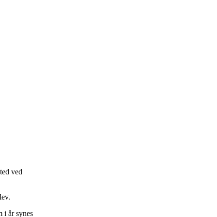
ted ved
lev.
 i år synes