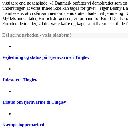
vigtigere end nogensinde. »I Danmark opfatter vi demokratiet som e
understreger, at vores frihed ikke kan tages for givet,« siger Benny Eng
manifestere, at vi står sammen om demokratiet, både herhjemme og i 
Mødets anden taler, Hinrich Jü̈rgensen, er formand for Bund Deutsch
Foruden de to taler, vil der være kaffe og kage samt live-musik til de
Del gerne nyheden - vælg platform!
Vejledning og status på Fjernvarme i Tinglev
Julestart i Tinglev
Tilbud om fjernvarme til Tinglev
Kæmpe loppemarked