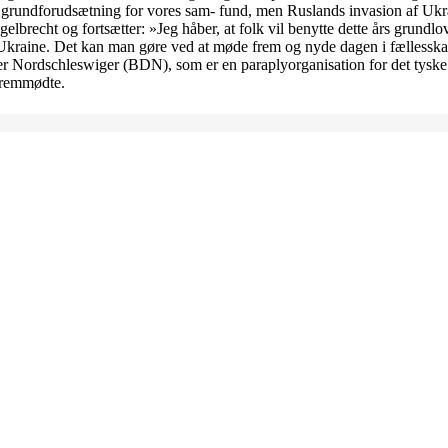
n grundforudsætning for vores sam- fund, men Ruslands invasion af Ukr
elbrecht og fortsætter: »Jeg håber, at folk vil benytte dette års grundlov
Ukraine. Det kan man gøre ved at møde frem og nyde dagen i fællesska
er Nordschleswiger (BDN), som er en paraplyorganisation for det tyske
 fremmødte.