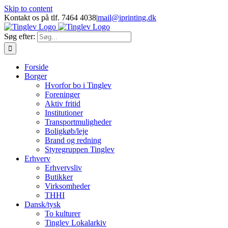
Skip to content
Kontakt os på tlf. 7464 4038
|
mail@iprinting.dk
Søg efter:
Forside
Borger
Hvorfor bo i Tinglev
Foreninger
Aktiv fritid
Institutioner
Transportmuligheder
Boligkøb/leje
Brand og redning
Styregruppen Tinglev
Erhverv
Erhvervsliv
Butikker
Virksomheder
THHI
Dansk/tysk
To kulturer
Tinglev Lokalarkiv