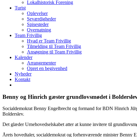
Lokalhistorisk Forening
Turist
Oplevelser
Seværdigheder
Spisesteder
Overnatning
Team Frivillig
Hvad er Team Frivillig
Tilmelding til Team Frivillig
Ansøgning til Team Frivillig
Kalender
Arrangementer
Opret en begivenhed
Nyheder
Kontakt
Benny og Hinrich gæster grundlovsmødet i Boldersle
Socialdemokrat Benny Engelbrecht og formand for BDN Hinrich Jü̈rge
Bolderslev.
Det glæder Urnehovedselskabet atter at kunne invitere til grundlovsmø
Årets hovedtaler, socialdemokrat og forhenværende minister Benny Enge