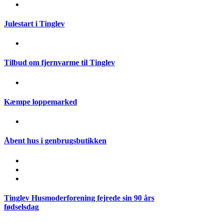
Julestart i Tinglev
Tilbud om fjernvarme til Tinglev
Kæmpe loppemarked
Åbent hus i genbrugsbutikken
Tinglev Husmoderforening fejrede sin 90 års
fødselsdag