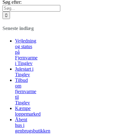
Søg efter:
Seneste indlæg
Vejledning
og status
på
Fjernvarme
i Tinglev
Julestart i
Tinglev
Tilbud
om
fjernvarme
til
Tinglev
Kæmpe
loppemarked
Åbent
hus i
genbrugsbutikken