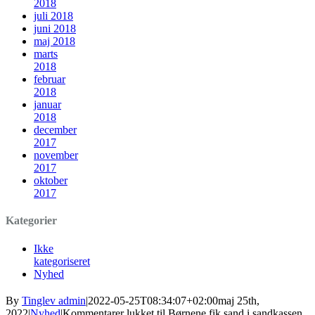
2018
juli 2018
juni 2018
maj 2018
marts
2018
februar
2018
januar
2018
december
2017
november
2017
oktober
2017
Kategorier
Ikke
kategoriseret
Nyhed
By
Tinglev admin
|
2022-05-25T08:34:07+02:00
maj 25th,
2022
|
Nyhed
|
Kommentarer lukket
til Børnene fik sand i sandkassen