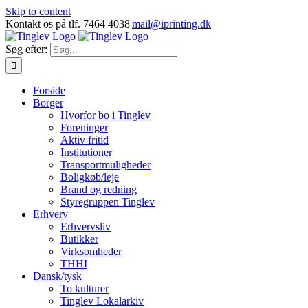
Skip to content
Kontakt os på tlf. 7464 4038
|
mail@iprinting.dk
Søg efter:
Forside
Borger
Hvorfor bo i Tinglev
Foreninger
Aktiv fritid
Institutioner
Transportmuligheder
Boligkøb/leje
Brand og redning
Styregruppen Tinglev
Erhverv
Erhvervsliv
Butikker
Virksomheder
THHI
Dansk/tysk
To kulturer
Tinglev Lokalarkiv