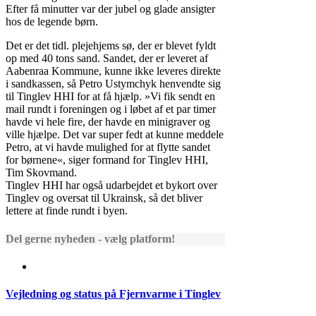
Efter få minutter var der jubel og glade ansigter
hos de legende børn.
Det er det tidl. plejehjems sø, der er blevet fyldt
op med 40 tons sand. Sandet, der er leveret af
Aabenraa Kommune, kunne ikke leveres direkte
i sandkassen, så Petro Ustymchyk henvendte sig
til Tinglev HHI for at få hjælp. »Vi fik sendt en
mail rundt i foreningen og i løbet af et par timer
havde vi hele fire, der havde en minigraver og
ville hjælpe. Det var super fedt at kunne meddele
Petro, at vi havde mulighed for at flytte sandet
for børnene«, siger formand for Tinglev HHI,
Tim Skovmand.
Tinglev HHI har også udarbejdet et bykort over
Tinglev og oversat til Ukrainsk, så det bliver
lettere at finde rundt i byen.
Del gerne nyheden - vælg platform!
Vejledning og status på Fjernvarme i Tinglev