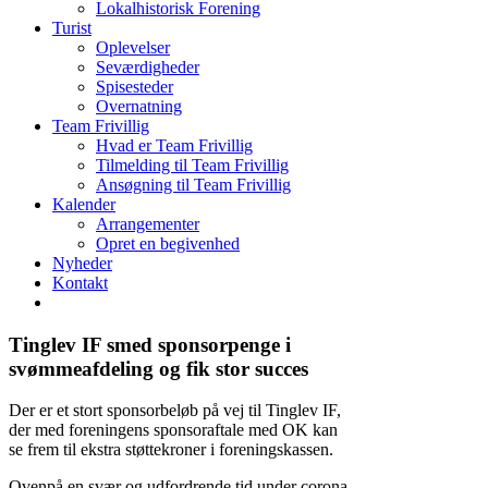
Lokalhistorisk Forening
Turist
Oplevelser
Seværdigheder
Spisesteder
Overnatning
Team Frivillig
Hvad er Team Frivillig
Tilmelding til Team Frivillig
Ansøgning til Team Frivillig
Kalender
Arrangementer
Opret en begivenhed
Nyheder
Kontakt
Tinglev IF smed sponsorpenge i
svømmeafdeling og fik stor succes
Der er et stort sponsorbeløb på vej til Tinglev IF,
der med foreningens sponsoraftale med OK kan
se frem til ekstra støttekroner i foreningskassen.
Ovenpå en svær og udfordrende tid under corona