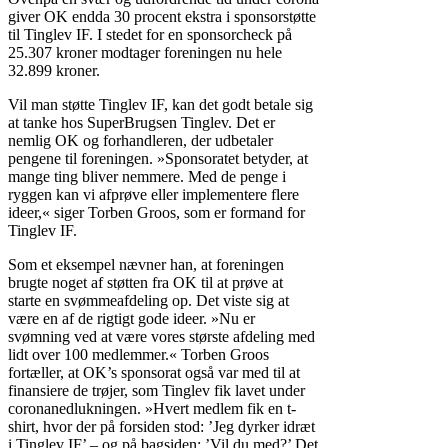
giver OK endda 30 procent ekstra i sponsorstøtte
til Tinglev IF. I stedet for en sponsorcheck på
25.307 kroner modtager foreningen nu hele
32.899 kroner.
Vil man støtte Tinglev IF, kan det godt betale sig
at tanke hos SuperBrugsen Tinglev. Det er
nemlig OK og forhandleren, der udbetaler
pengene til foreningen. »Sponsoratet betyder, at
mange ting bliver nemmere. Med de penge i
ryggen kan vi afprøve eller implementere flere
ideer,« siger Torben Groos, som er formand for
Tinglev IF.
Som et eksempel nævner han, at foreningen
brugte noget af støtten fra OK til at prøve at
starte en svømmeafdeling op. Det viste sig at
være en af de rigtigt gode ideer. »Nu er
svømning ved at være vores største afdeling med
lidt over 100 medlemmer.« Torben Groos
fortæller, at OK’s sponsorat også var med til at
finansiere de trøjer, som Tinglev fik lavet under
coronanedlukningen. »Hvert medlem fik en t-
shirt, hvor der på forsiden stod: ’Jeg dyrker idræt
i Tinglev IF’ – og på bagsiden: ’Vil du med?’ Det