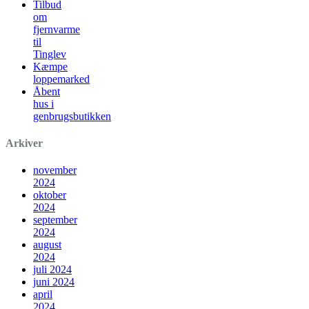
Tilbud
om
fjernvarme
til
Tinglev
Kæmpe
loppemarked
Åbent
hus i
genbrugsbutikken
Arkiver
november
2024
oktober
2024
september
2024
august
2024
juli 2024
juni 2024
april
2024