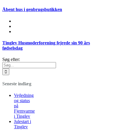
Åbent hus i genbrugsbutikken
Tinglev Husmoderforening fejrede sin 90 års
fødselsdag
Søg efter:
Seneste indlæg
Vejledning
og status
på
Fjernvarme
i Tinglev
Julestart i
Tinglev