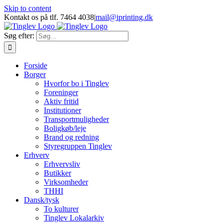
Skip to content
Kontakt os på tlf. 7464 4038
|
mail@iprinting.dk
Søg efter:
Forside
Borger
Hvorfor bo i Tinglev
Foreninger
Aktiv fritid
Institutioner
Transportmuligheder
Boligkøb/leje
Brand og redning
Styregruppen Tinglev
Erhverv
Erhvervsliv
Butikker
Virksomheder
THHI
Dansk/tysk
To kulturer
Tinglev Lokalarkiv