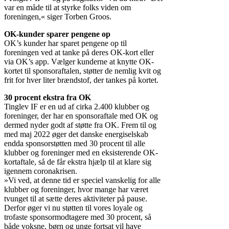
var en måde til at styrke folks viden om
foreningen,« siger Torben Groos.
OK-kunder sparer pengene op
OK’s kunder har sparet pengene op til
foreningen ved at tanke på deres OK-kort eller
via OK’s app. Vælger kunderne at knytte OK-
kortet til sponsoraftalen, støtter de nemlig kvit og
frit for hver liter brændstof, der tankes på kortet.
30 procent ekstra fra OK
Tinglev IF er en ud af cirka 2.400 klubber og
foreninger, der har en sponsoraftale med OK og
dermed nyder godt af støtte fra OK. Frem til og
med maj 2022 øger det danske energiselskab
endda sponsorstøtten med 30 procent til alle
klubber og foreninger med en eksisterende OK-
kortaftale, så de får ekstra hjælp til at klare sig
igennem coronakrisen.
»Vi ved, at denne tid er speciel vanskelig for alle
klubber og foreninger, hvor mange har været
tvunget til at sætte deres aktiviteter på pause.
Derfor øger vi nu støtten til vores loyale og
trofaste sponsormodtagere med 30 procent, så
både voksne, børn og unge fortsat vil have