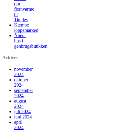
om
fjernvarme
til
Tinglev
Kæmpe
loppemarked
Åbent
hus i
genbrugsbutikken
Arkiver
november
2024
oktober
2024
september
2024
august
2024
juli 2024
juni 2024
april
2024