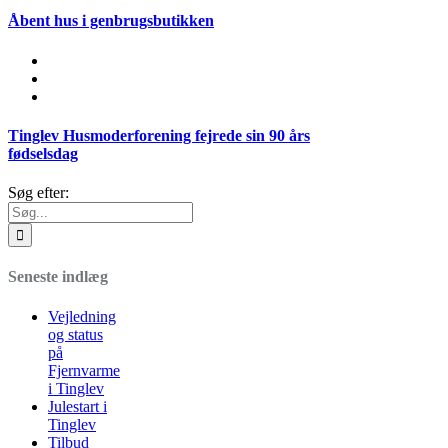
Åbent hus i genbrugsbutikken
Tinglev Husmoderforening fejrede sin 90 års
fødselsdag
Søg efter:
Seneste indlæg
Vejledning
og status
på
Fjernvarme
i Tinglev
Julestart i
Tinglev
Tilbud