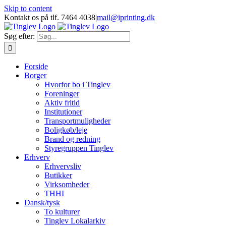
Skip to content
Kontakt os på tlf. 7464 4038
|
mail@iprinting.dk
Søg efter:
Forside
Borger
Hvorfor bo i Tinglev
Foreninger
Aktiv fritid
Institutioner
Transportmuligheder
Boligkøb/leje
Brand og redning
Styregruppen Tinglev
Erhverv
Erhvervsliv
Butikker
Virksomheder
THHI
Dansk/tysk
To kulturer
Tinglev Lokalarkiv