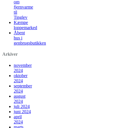
om
fjernvarme
til
Tinglev
Kæmpe
loppemarked
Åbent
hus i
genbrugsbutikken
Arkiver
november
2024
oktober
2024
september
2024
august
2024
juli 2024
juni 2024
april
2024
marts