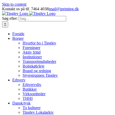
Skip to content
Kontakt os på tlf. 7464 4038
|
mail@iprinting.dk
Søg efter:
Forside
Borger
Hvorfor bo i Tinglev
Foreninger
Aktiv fritid
Institutioner
Transportmuligheder
Boligkøb/leje
Brand og redning
Styregruppen Tinglev
Erhverv
Erhvervsliv
Butikker
Virksomheder
THHI
Dansk/tysk
To kulturer
Tinglev Lokalarkiv