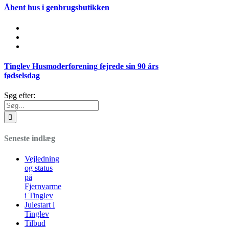
Åbent hus i genbrugsbutikken
Tinglev Husmoderforening fejrede sin 90 års
fødselsdag
Søg efter:
Seneste indlæg
Vejledning
og status
på
Fjernvarme
i Tinglev
Julestart i
Tinglev
Tilbud