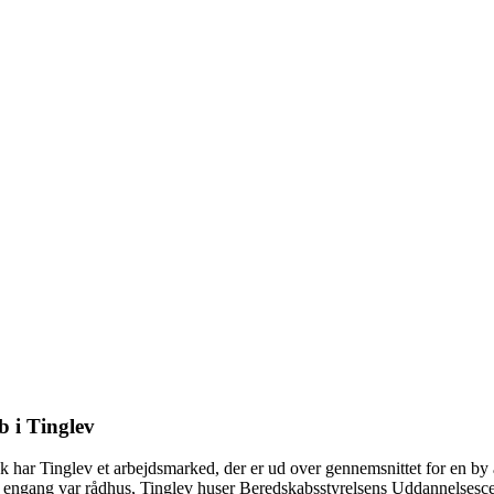
b i Tinglev
sk har Tinglev et arbejdsmarked, der er ud over gennemsnittet for en by 
der engang var rådhus, Tinglev huser Beredskabsstyrelsens Uddannelsesc