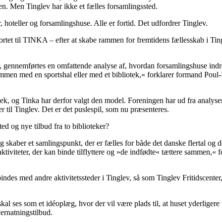
n. Men Tinglev har ikke et fælles forsamlingssted.
oteller og forsamlingshuse. Alle er fortid. Det udfordrer Tinglev.
ortet til TINKA – efter at skabe rammen for fremtidens fællesskab i Tin
r, gennemførtes en omfattende analyse af, hvordan forsamlingshuse indre
mmen med en sportshal eller med et bibliotek,« forklarer formand Poul-
otek, og Tinka har derfor valgt den model. Foreningen har ud fra analyse
r til Tinglev. Det er det puslespil, som nu præsenteres.
ted og nye tilbud fra to biblioteker?
g skaber et samlingspunkt, der er fælles for både det danske flertal og d
aktiviteter, der kan binde tilflyttere og »de indfødte« tættere sammen,« f
des med andre aktivitetssteder i Tinglev, så som Tinglev Fritidscenter
skal ses som et idéoplæg, hvor der vil være plads til, at huset yderligere
ernatningstilbud.