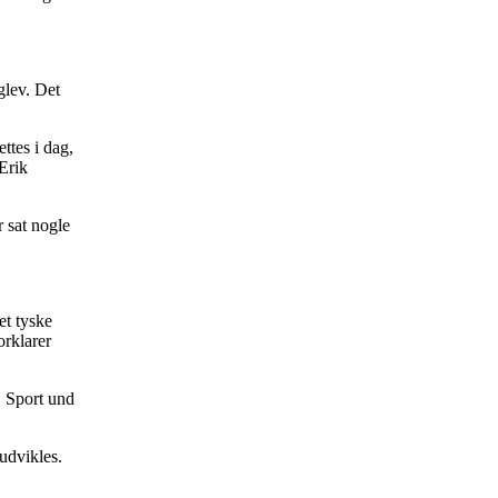
glev. Det
ttes i dag,
Erik
r sat nogle
et tyske
orklarer
, Sport und
 udvikles.