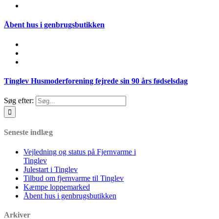
Åbent hus i genbrugsbutikken
Tinglev Husmoderforening fejrede sin 90 års fødselsdag
Søg efter:
Seneste indlæg
Vejledning og status på Fjernvarme i
Tinglev
Julestart i Tinglev
Tilbud om fjernvarme til Tinglev
Kæmpe loppemarked
Åbent hus i genbrugsbutikken
Arkiver