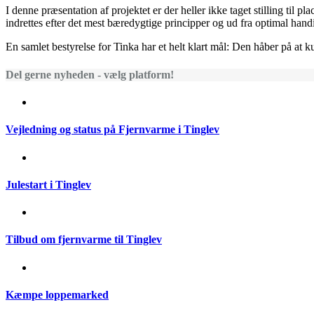
I denne præsentation af projektet er der heller ikke taget stilling til
indrettes efter det mest bæredygtige principper og ud fra optimal han
En samlet bestyrelse for Tinka har et helt klart mål: Den håber på at 
Del gerne nyheden - vælg platform!
Vejledning og status på Fjernvarme i Tinglev
Julestart i Tinglev
Tilbud om fjernvarme til Tinglev
Kæmpe loppemarked