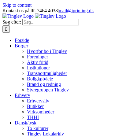
Skip to content
Kontakt os på tlf. 7464 4038
|
mail@iprinting.dk
Søg efter:
Forside
Borger
Hvorfor bo i Tinglev
Foreninger
Aktiv fritid
Institutioner
Transportmuligheder
Boligkøb/leje
Brand og redning
Styregruppen Tinglev
Erhverv
Erhvervsliv
Butikker
Virksomheder
THHI
Dansk/tysk
To kulturer
Tinglev Lokalarkiv