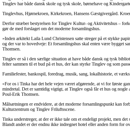
Tinglev har både dansk skole og tysk skole, børnehave og Kindergarte
Tinglevhus, Hjørnekroen, Kirkekroen, Hansens Gæstgivergård. Kroer, h
Derfor stræber bestyrelsen for Tinglev Kultur- og Aktivitetshus – fork
gør de med forslaget om det moderne forsamlingshus.
»Inden arkitekt Laila Lund Christensen satte streger på et stykke papi
og der var to hovedveje: Et forsamlingshus skal enten være bygget sa
Thomsen.
Tinglev er så i den særlige situation at have både dansk og tysk bibli
felter sammen til et bud på et hus, der kan styrke Tinglev og som passe
Familiefester, bankospil, foredrag, musik, sang, lokalhistorie, et værks
»For os i Tinka har det hele vejen været afgørende, at vi for første gan
mindretal. Det er samtidig vigtigt, at Tinglev også får et hus og nogle 
Poul-Erik Thomsen.
Målsætningen er endvidere, at det moderne forsamlingspunkt kan forbin
Kulturzentrum og Tinglev Friluftsscene.
Tinka understreger, at der er ikke tale om et endeligt projekt, men det 
Blandt andet er der endnu ikke indregnet hotel eller anden form for ov