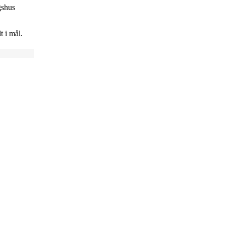
gshus
t i mål.