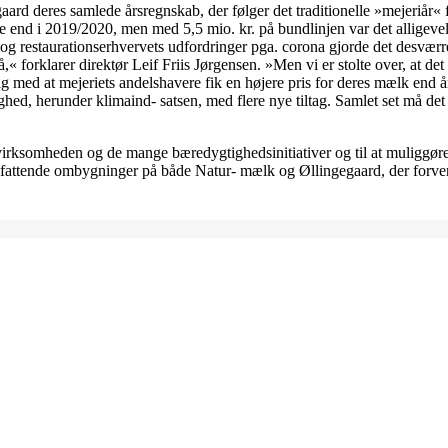
ard deres samlede årsregnskab, der følger det traditionelle »mejeriår« f
e end i 2019/2020, men med 5,5 mio. kr. på bundlinjen var det alligeve
e- og restaurationserhvervets udfordringer pga. corona gjorde det desvær
forklarer direktør Leif Friis Jørgensen. »Men vi er stolte over, at det 
ig med at mejeriets andelshavere fik en højere pris for deres mælk end å
hed, herunder klimaind- satsen, med flere nye tiltag. Samlet set må det 
e virksomheden og de mange bæredygtighedsinitiativer og til at muliggø
fattende ombygninger på både Natur- mælk og Øllingegaard, der forven