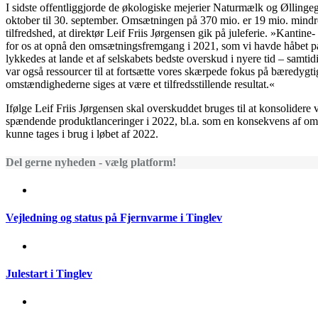
I sidste offentliggjorde de økologiske mejerier Naturmælk og Øllingega
oktober til 30. september. Omsætningen på 370 mio. er 19 mio. mindr
tilfredshed, at direktør Leif Friis Jørgensen gik på juleferie. »Kantin
for os at opnå den omsætningsfremgang i 2021, som vi havde håbet på,« 
lykkedes at lande et af selskabets bedste overskud i nyere tid – samtid
var også ressourcer til at fortsætte vores skærpede fokus på bæredygtig
omstændighederne siges at være et tilfredsstillende resultat.«
Ifølge Leif Friis Jørgensen skal overskuddet bruges til at konsolider
spændende produktlanceringer i 2022, bl.a. som en konsekvens af om
kunne tages i brug i løbet af 2022.
Del gerne nyheden - vælg platform!
Vejledning og status på Fjernvarme i Tinglev
Julestart i Tinglev