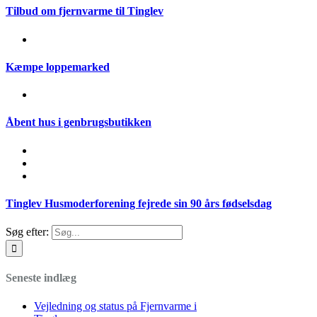
Tilbud om fjernvarme til Tinglev
Kæmpe loppemarked
Åbent hus i genbrugsbutikken
Tinglev Husmoderforening fejrede sin 90 års fødselsdag
Søg efter:
Seneste indlæg
Vejledning og status på Fjernvarme i