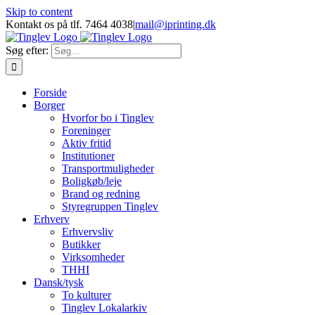
Skip to content
Kontakt os på tlf. 7464 4038
|
mail@iprinting.dk
Søg efter:
Forside
Borger
Hvorfor bo i Tinglev
Foreninger
Aktiv fritid
Institutioner
Transportmuligheder
Boligkøb/leje
Brand og redning
Styregruppen Tinglev
Erhverv
Erhvervsliv
Butikker
Virksomheder
THHI
Dansk/tysk
To kulturer
Tinglev Lokalarkiv