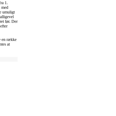
ra 1.
l med
re umuligt
alligevel
ret før. Der
efter
re en række
tes at