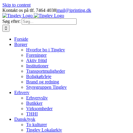
Skip to content
Kontakt os på tlf. 7464 4038
|
mail@iprinting.dk
Søg efter:
Forside
Borger
Hvorfor bo i Tinglev
Foreninger
Aktiv fritid
Institutioner
Transportmuligheder
Boligkøb/leje
Brand og redning
Styregruppen Tinglev
Erhverv
Erhvervsliv
Butikker
Virksomheder
THHI
Dansk/tysk
To kulturer
Tinglev Lokalarkiv