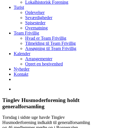
Lokalhistorisk Forening
Turist
Oplevelser
Seværdigheder
Spisesteder
Overnatning
Team Frivillig
Hvad er Team Frivillig
Tilmelding til Team Frivillig
Ansøgning til Team Frivillig
Kalender
Arrangementer
Opret en begivenhed
Nyheder
Kontakt
Tinglev Husmoderforening holdt
generalforsamling
Torsdag i sidste uge havde Tinglev
Husmoderforening indkaldt til generalforsamling
og 46 medlemmer mødte op i Borgersalen.