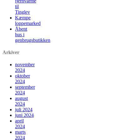
fjernvarme
til
Tinglev
Kæmpe
loppemarked
Åbent
hus i
genbrugsbutikken
Arkiver
november
2024
oktober
2024
september
2024
august
2024
juli 2024
juni 2024
april
2024
marts
2024