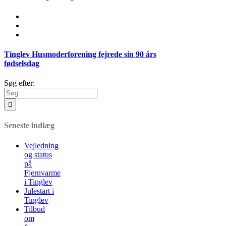
Tinglev Husmoderforening fejrede sin 90 års
fødselsdag
Søg efter:
Seneste indlæg
Vejledning
og status
på
Fjernvarme
i Tinglev
Julestart i
Tinglev
Tilbud
om